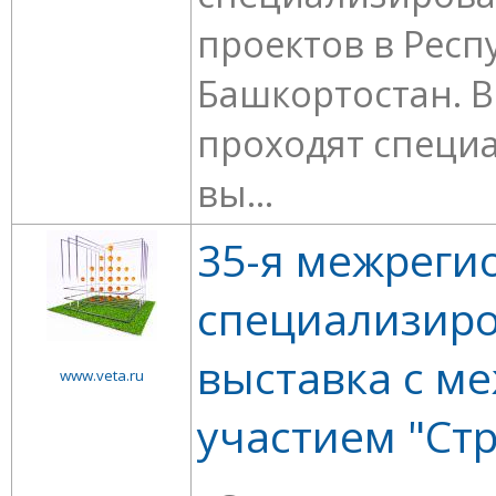
проектов в Респ
Башкортостан. В
проходят специ
вы...
35-я межреги
специализир
выставка с м
www.veta.ru
участием "Ст