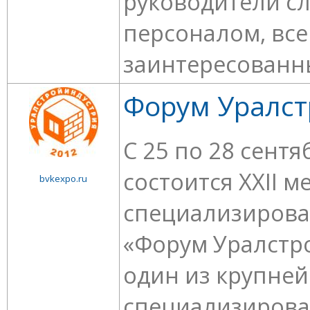
руководители с
персоналом, все
заинтересованны
Форум Уралст
С 25 по 28 сентяб
состоится XXII 
bvkexpo.ru
специализирова
«Форум Уралстро
один из крупне
специализирова