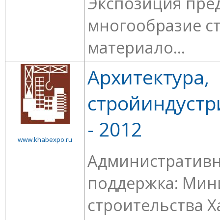
Экспозиция пред
многообразие с
материало...
Архитектура,
стройиндустр
- 2012
www.khabexpo.ru
Административн
поддержка: Мин
строительства Х