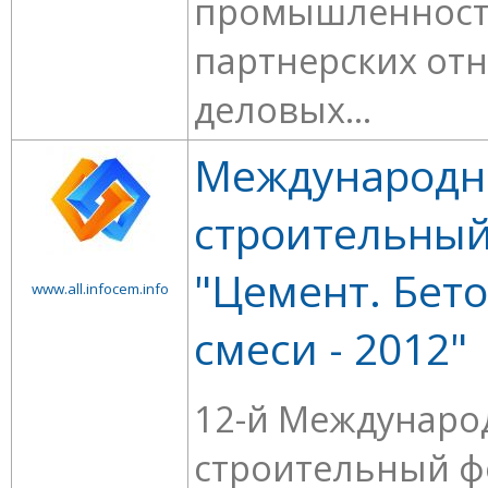
промышленности
партнерских от
деловых...
Международ
строительны
"Цемент. Бето
www.all.infocem.info
смеси - 2012"
12-й Междунар
строительный ф