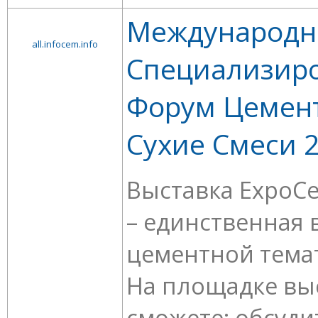
Международ
all.infocem.info
Специализир
Форум Цемент
Сухие Смеси 
Выставка ExpoC
– единственная 
цементной темат
На площадке вы
сможете: обсуди