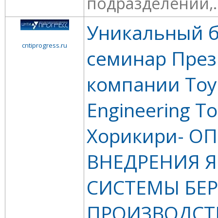
подразделений,..
Уникальный б
cntiprogress.ru
семинар През
компании Toy
Engineering Т
Хорикири- О
ВНЕДРЕНИЯ 
СИСТЕМЫ БЕ
ПРОИЗВОДСТВА