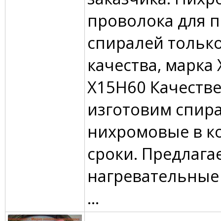
проволока для 
спиралей только
качества, марка
Х15Н60 Качеств
изготовим спир
нихромовые в к
сроки. Предлага
нагревательные
...