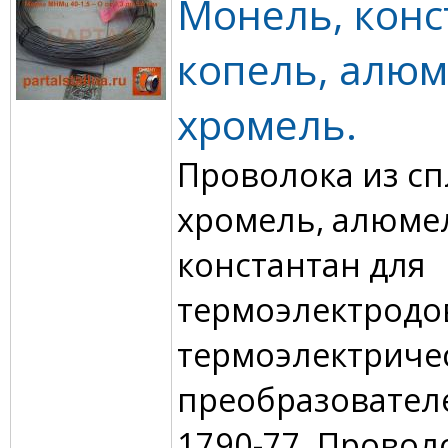
Монель, конс
копель, алюм
хромель.
Проволока из с
хромель, алюмел
константан для
термоэлектродо
термоэлектриче
преобразовател
1790-77. Провол