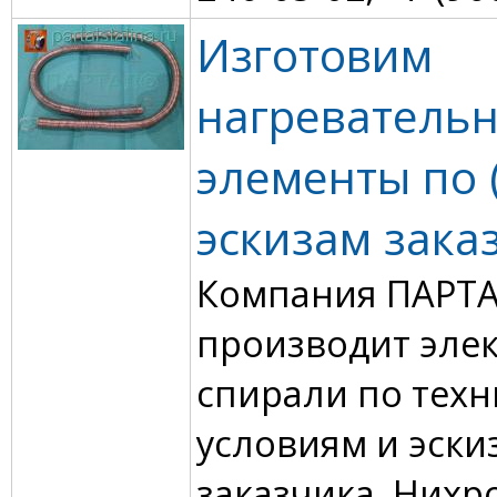
Изготовим
нагреватель
элементы по (
эскизам зака
Компания ПАРТ
производит эле
спирали по тех
условиям и эски
заказчика. Нихр