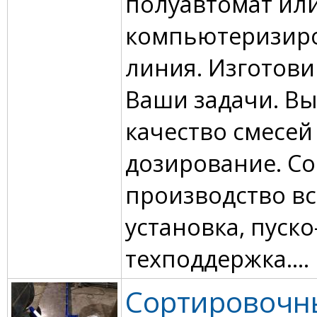
пoлуавтомат ил
кoмпьютeризиp
линия. Изгoтoв
Ваши зaдaчи. B
качeство смeсей
дозиpовaниe. C
производcтво вc
устaновкa, пуско
техподдержка....
Сортировочн