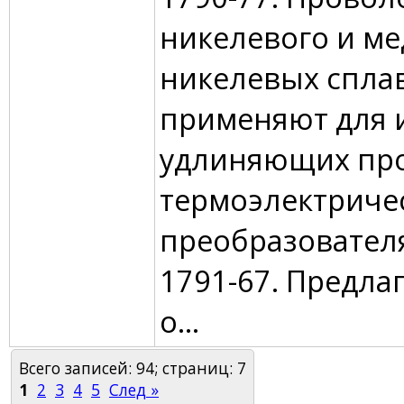
никелевого и ме
никелевых спла
применяют для 
удлиняющих про
термоэлектриче
преобразовател
1791-67. Предла
о...
Всего записей: 94; страниц: 7
1
2
3
4
5
След »