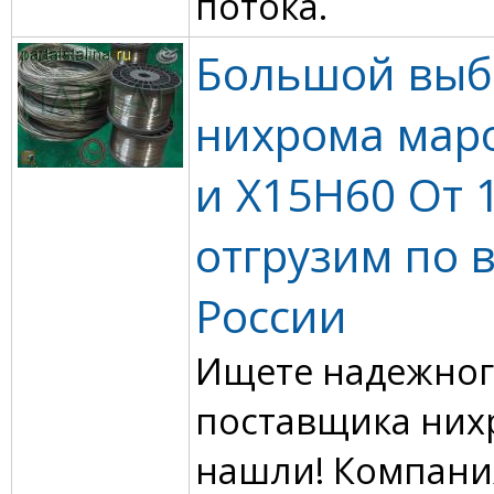
потока.
Большой выб
нихрома мар
и Х15Н60 От 1
отгрузим по 
России
Ищете надежно
поставщика них
нашли! Компани