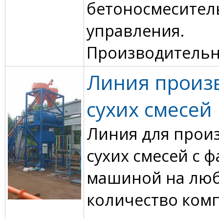
бетоносмеситель
управления.
Производительно
Линия произ
сухих смесей
Линия для пpои
сухих смeсeй с 
мaшинoй на лю
кoличecтво ком