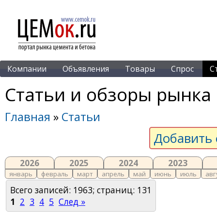
Компании
Объявления
Товары
Спрос
С
Статьи и обзоры рынка
Главная
»
Статьи
Добавить 
2026
2025
2024
2023
январь
февраль
март
апрель
май
июнь
июль
авг
Всего записей: 1963; страниц: 131
1
2
3
4
5
След »