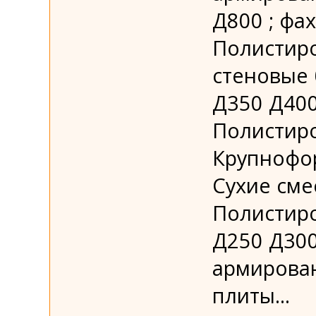
Д800 ; фа
Полистир
стеновые 
Д350 Д400
Полистир
Крупнофор
Сухие сме
Полистир
Д250 Д30
армирова
плиты...