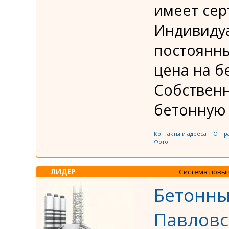
имеет сер
Индивиду
постоянны
цена на б
Собственн
бетонную с
Контакты и адреса
|
Отпр
Фото
ЛИДЕР
Система повы
Бетонны
Павловс