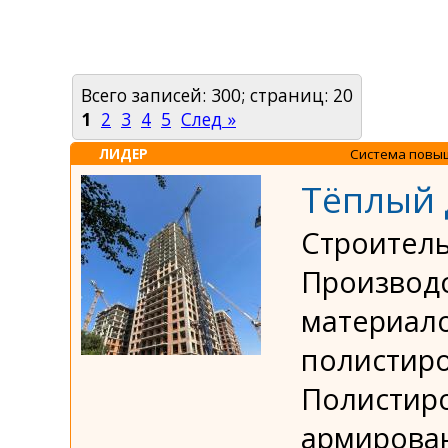
Всего записей: 300; страниц: 20
1
2
3
4
5
След »
ЛИДЕР
Система повы
Тёплый
Строитель
Производс
материало
полистиро
Полистир
армирова