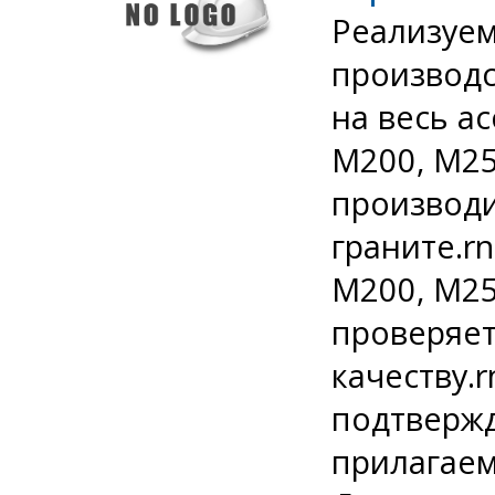
Реализуем
производс
на весь а
М200, М25
производи
граните.r
М200, М25
проверяет
качеству.
подтверж
прилагаем