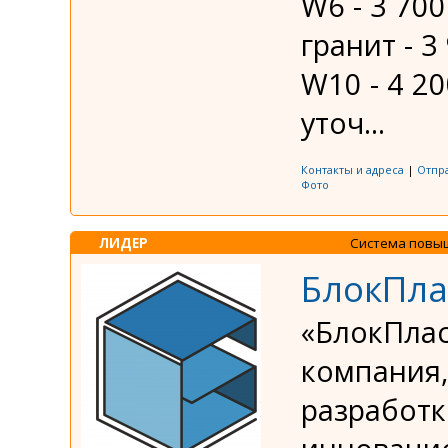
W6 - 3 70
гранит - 
W10 - 4 2
уточ...
Контакты и адреса
|
Отпр
Фото
ЛИДЕР
Система повы
БлокПла
«БлокПлас
компания,
разработк