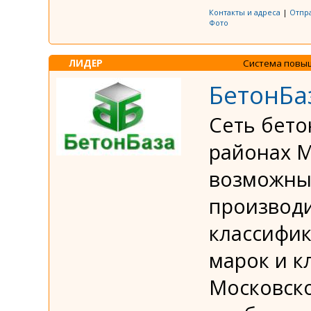
Контакты и адреса
|
Отпр
Фото
ЛИДЕР
Система повы
БетонБа
Сеть бето
районах М
возможным
производи
классифик
марок и к
Московск