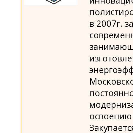
инновацио
полистиро
в 2007г. 
современ
занимающ
изготовле
энергоэфф
Московско
постоянно
модерниза
освоению 
Закупаетс