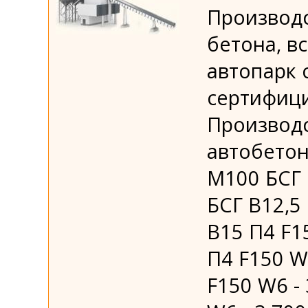
Производс
бетона, в
автопарк 
сертифици
Производс
автобетон
М100 БСГ 
БСГ В12,5
В15 П4 F1
П4 F150 W
F150 W6 -