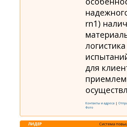
особеннос
надежного
rn1) нали
материаль
логистика
испытаний
для клиен
приемлем
осуществл
Контакты и адреса
|
Отпр
Фото
ЛИДЕР
Система повы