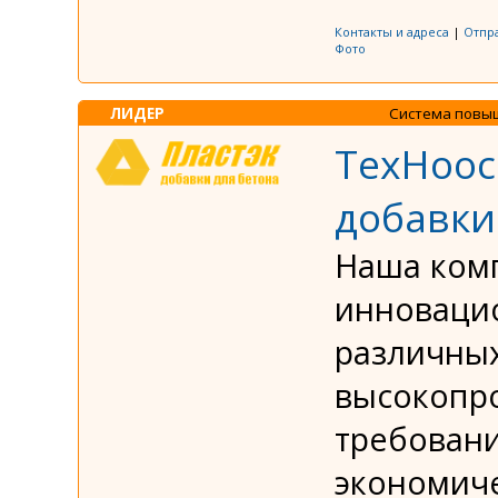
Контакты и адреса
|
Отпр
Фото
ЛИДЕР
Система повы
ТехНоос
добавки
Наша комп
инновацио
различных
высокопр
требовани
экономиче