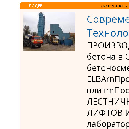
ЛИДЕР
Система повы
Соврем
Техноло
ПРОИЗВОД
бетона в 
бетоносм
ELBArnПр
плитrnПо
ЛЕСТНИЧ
ЛИФТОВ И 
лаборатори