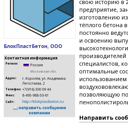
свою историю в 2
предприятие, з
изготовлению из
тёплого бетона в
постоянно ведут
и освоению выпу
БлокПластБетон, ООО
высокотехнолог
производителей 
Контактная информация
специалистов, к
Регион:
Россия
оптимальные сос
Московская обл.
использованием
Адрес:
г. Королёв, ул. Академика
Легостаева, 2
воздухововлекаю
+7(916) 300 09 44
Телефон:
позволяющую пол
8-495-988-50-61
Факс:
пенополистирол
http://blokplastbeton.ru
Сайт:
направить сообщение
компании
Направить соо