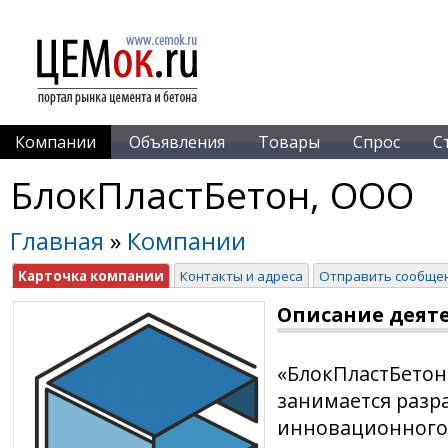
Компании
Объявления
Товары
Спрос
С
БлокПластБетон, ООО
Главная
»
Компании
Карточка компании
Контакты и адреса
Отправить сообще
Описание деят
«БлокПластБетон»
занимается разр
инновационного 