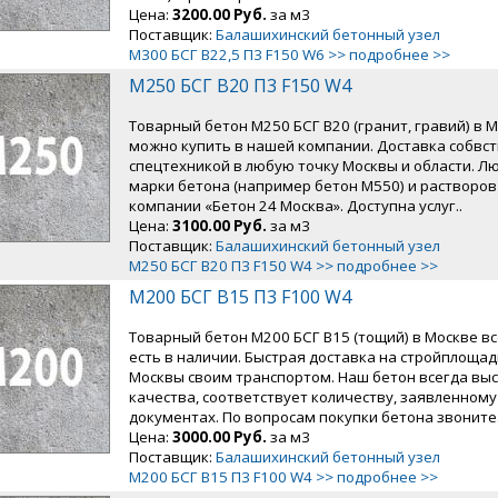
Цена:
3200.00 Руб.
за м3
Поставщик:
Балашихинский бетонный узел
М300 БСГ В22,5 П3 F150 W6 >> подробнее >>
М250 БСГ В20 П3 F150 W4
Товарный бетон М250 БСГ В20 (гранит, гравий) в 
можно купить в нашей компании. Доставка собвс
спецтехникой в любую точку Москвы и области. Л
марки бетона (например бетон М550) и растворов
компании «Бетон 24 Москва». Доступна услуг..
Цена:
3100.00 Руб.
за м3
Поставщик:
Балашихинский бетонный узел
М250 БСГ В20 П3 F150 W4 >> подробнее >>
М200 БСГ В15 П3 F100 W4
Товарный бетон М200 БСГ В15 (тощий) в Москве в
есть в наличии. Быстрая доставка на стройплощад
Москвы своим транспортом. Наш бетон всегда вы
качества, соответствует количеству, заявленному
документах. По вопросам покупки бетона звоните.
Цена:
3000.00 Руб.
за м3
Поставщик:
Балашихинский бетонный узел
М200 БСГ В15 П3 F100 W4 >> подробнее >>