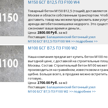
М150 БСГ В12,5 П3 F100 W4
Товарный бетон М150 В12,5 (тощий) доставляется
Москве и области собственным транспортом. Что
доставить товар мы можем предложить вам услуг
аренда автобетономешалки недорого. Это сущес
сэкономит ваше время и деньги...
Цена:
2800.00 Руб.
за м3
Поставщик:
Балашихинский бетонный узел
М150 БСГ В12,5 П3 F100 W4 >> подробнее >>
М100 БСГ В7,5 П3 F100 W2
Наша компания предлагает купить бетон М100 по
выгодной цене, с доставкой на строительные пло
Москвы. Состав: Строительный бетон М100 может
производиться на гравийном, известковом и гра
щебне. Больше всего, в продаже можно встретить
готовую..
Цена:
2700.00 Руб.
за м3
Поставщик:
Балашихинский бетонный узел
М100 БСГ В7,5 П3 F100 W2 >> подробнее >>