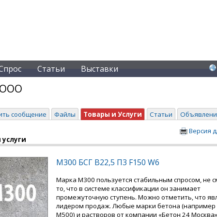
Спрос
Статьи
Выставки
 ООО
ить сообщение
Файлы
Товары и Услуги
Статьи
Объявлени
Версия д
 услуги
М300 БСГ В22,5 П3 F150 W6
Марка М300 пользуется стабильным спросом, не с
то, что в системе классификации он занимает
промежуточную ступень. Можно отметить, что яв
лидером продаж. Любые марки бетона (например
М500) и растворов от компании «Бетон 24 Москва» 