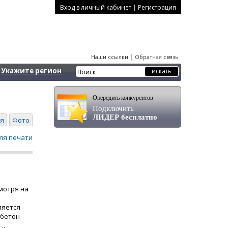
|
Вход в личный кабинет
Регистрация
|
Наши ссылки
Обратная связь
Укажите регион
Опередить конкурентов
Подключить
ЛИДЕР бесплатно
я
Фото
ля печати
мотря на
ляется
 бетон
..