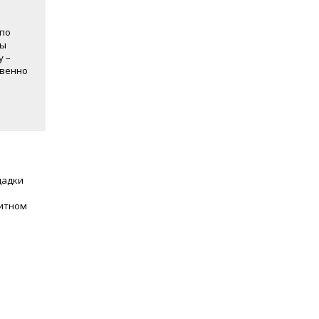
 по
бы
у –
твенно
щадки
нитном