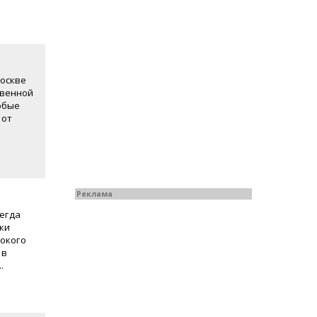
Москве
твенной
юбые
 от
Реклама
сегда
ки
сокого
 в
.