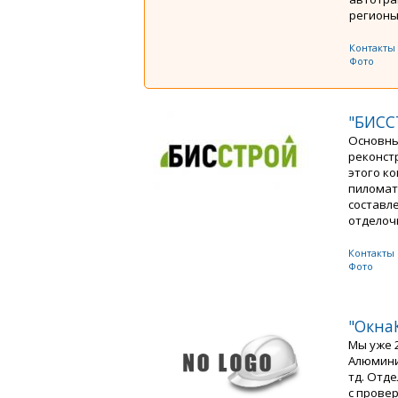
регионы 
Контакты
Фото
"БИСС
Основны
реконст
этого к
пиломат
составл
отделочн
Контакты
Фото
"Окна
Мы уже 
Алюмини
тд. Отд
с прове