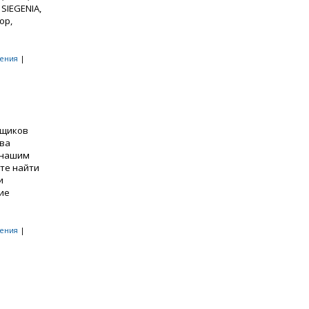
SIEGENIA,
ор,
ения
|
рщиков
ова
 нашим
те найти
и
ие
ения
|