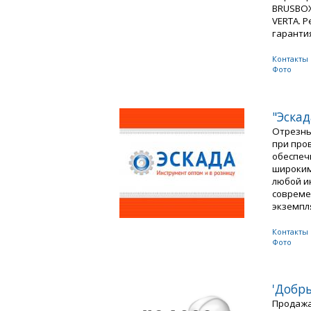
BRUSBOX
VERTA. 
гарантия
Контакты
Фото
"Эскад
Отрезны
при про
обеспеч
широким
любой и
совреме
экземпля
Контакты
Фото
'Добр
Продажа 