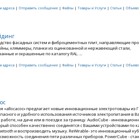
 и адреса
|
Отправить сообщение
|
Файлы
|
Товары и Услуги
|
Статьи
|
Объявл
йдинг
дство фасадных систем и фиброцементных плит, направляющие про
йны, кляммеры, планки из оцинкованной и нержавеющей стали,
анные и окрашенные по каталогу RAL. ...
 и адреса
|
Отправить сообщение
|
Файлы
|
Товары и Услуги
|
Статьи
|
Объявл
coc
я «allocacoc» предлагает новые инновационные электротовары из 
опасного и удобного использования источников электропитания в 
 работе, на даче или в поездке за границу. AudioCube - инновацион
торый способен качественно соединятся с Вашими устройствами по к
uetooth и воспроизводить музыку. ReWirable- это инновационный куб
озможность соединения пяти различных приборов. PowerCube - ста