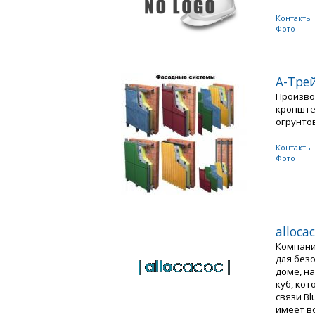
Контакты
Фото
A-Тре
Произво
кронште
огрунтов
Контакты
Фото
alloca
Компани
для без
доме, на
куб, ко
связи Bl
имеет в