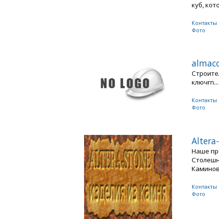
куб, кото
Контакты
Фото
almac
Строите
ключrn...
Контакты
Фото
Altera
Наше пр
Столешн
Каминов 
Контакты
Фото