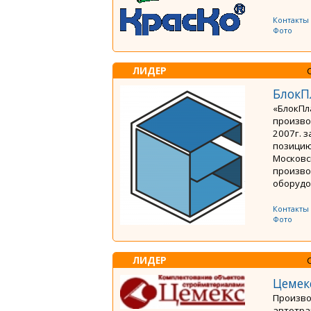
Контакты
Фото
ЛИДЕР
БлокП
«БлокПл
произво
2007г. 
позицию
Московс
произво
оборудо
Контакты
Фото
ЛИДЕР
Цемек
Произво
автотра