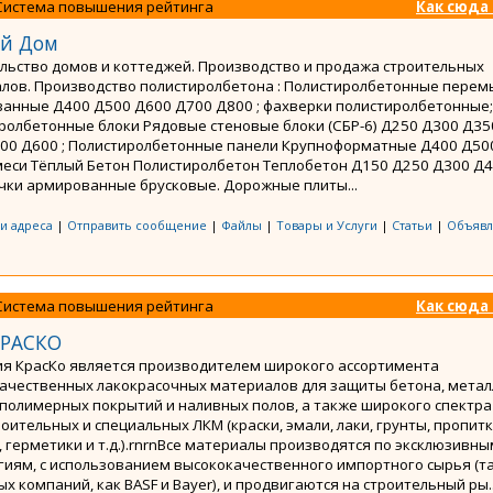
Система повышения рейтинга
Как сюда
й Дом
льство домов и коттеджей. Производство и продажа строительных
лов. Производство полистиролбетона : Полистиролбетонные перем
анные Д400 Д500 Д600 Д700 Д800 ; фахверки полистиролбетонные;
ролбетонные блоки Рядовые стеновые блоки (СБР-6) Д250 Д300 Д35
00 Д600 ; Полистиролбетонные панели Крупноформатные Д400 Д500
меси Тёплый Бетон Полистиролбетон Теплобетон Д150 Д250 Д300 Д
ки армированные брусковые. Дорожные плиты...
 и адреса
|
Отправить сообщение
|
Файлы
|
Товары и Услуги
|
Статьи
|
Объявл
Система повышения рейтинга
Как сюда
КРАСКО
я КрасКо является производителем широкого ассортимента
ачественных лакокрасочных материалов для защиты бетона, метал
 полимерных покрытий и наливных полов, а также широкого спектра
оительных и специальных ЛКМ (краски, эмали, лаки, грунты, пропитк
, герметики и т.д.).rnrnВсе материалы производятся по эксклюзивн
гиям, с использованием высококачественного импортного сырья (т
х компаний, как BASF и Bayer), и продвигаются на строительный ры..