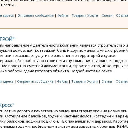
России. ...
 и адреса
|
Отправить сообщение
|
Файлы
|
Товары и Услуги
|
Статьи
|
Объявл
ТРОЙ"
м направлением деятельности компании является строительство и
рукция домов, дач, коттеджей, бань и других малоэтажных строений
омпания оказывает услуги по озеленению территорий и сушке
ериалов. Все работы по строительству компания выполняет под клю
ение проектно-сметной документации, строительство, инженерные 
ые работы, сдача готового объекта. Подробности на сайте....
 и адреса
|
Отправить сообщение
|
Файлы
|
Товары и Услуги
|
Статьи
|
Объявл
Кросс"
20 лет не дорого и качественно заменяем старых окон на новые окн
й, Остекление балконов, лоджий, частных домов, коттеджей, веранд
елку балконов, лоджий под ключ, ПВХ панелями или деревом. Работа
ренными годами профильными системами известных брендов, REHAU,