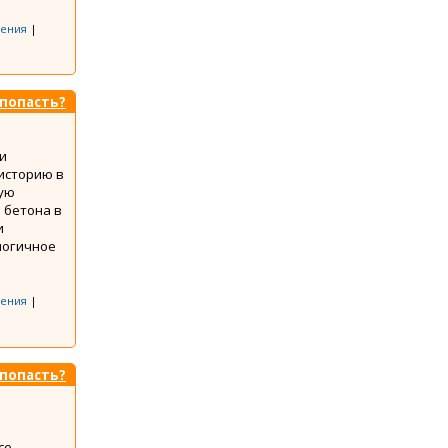
ения
|
 попасть?
и
историю в
щую
 бетона в
и
логичное
ения
|
 попасть?
се