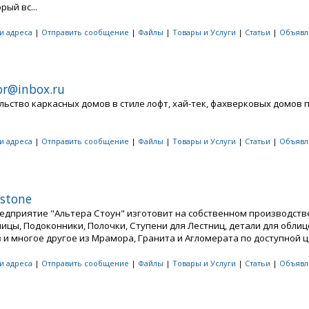
рый вс...
 и адреса
|
Отправить сообщение
|
Файлы
|
Товары и Услуги
|
Статьи
|
Объявл
or@inbox.ru
льство каркасных домов в стиле лофт, хай-тек, фахверковых домов 
 и адреса
|
Отправить сообщение
|
Файлы
|
Товары и Услуги
|
Статьи
|
Объявл
-stone
едприятие "Альтера Стоун" изготовит на собственном производств
ицы, Подоконники, Полочки, Ступени для Лестниц, детали для обли
и многое другое из Мрамора, Гранита и Агломерата по доступной це
 и адреса
|
Отправить сообщение
|
Файлы
|
Товары и Услуги
|
Статьи
|
Объявл