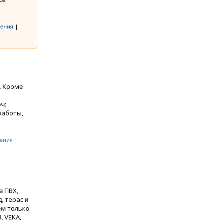
ения
|
. Кроме
ч:
работы,
ения
|
а ПВХ,
, терас и
ем только
 VEKA,