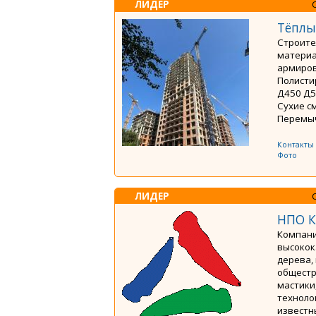
ЛИДЕР
Тёплы
Строите
материа
армиров
Полисти
Д450 Д5
Сухие с
Перемыч
Контакты
Фото
ЛИДЕР
НПО 
Компани
высокок
дерева,
общестр
мастики
техноло
известны