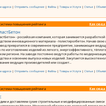
 и адреса
|
Отправить сообщение
|
Файлы
|
Товары и Услуги
|
Статьи
|
Объявл
Система повышения рейтинга
Как сюда
ластБетон
астБетон» - российская компания, которая занимается разработкой 
дством инновационного материала - полистиролбетон. Начав свою 
завод превратился в современное предприятие, занимающее веду
 по изготовлению изделий из легкого, энергоэффективного, тёплого
ком регионе. На заводе постоянно ведутся работы по модернизаци
дства и освоению выпуска новых изделий. Закупается высокотехно
вание ведущих производителей или создает...
 и адреса
|
Отправить сообщение
|
Файлы
|
Товары и Услуги
|
Статьи
|
Объявл
Система повышения рейтинга
Как сюда
с
дим и доставляем сухие строительные и модифицированные смеси
нспортом по Москве, Московской области и по железной дороге во в