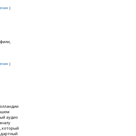
ения
|
фили,
ения
|
Голландии
Вашем
ный аудио
аналу
, который
ндартный