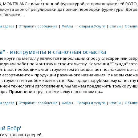
, MONTBLANC c качественной фурнитурой от производителей ROTO, 
Ремонта окон от регулировки до полной переборки фурнитуры! Догов
! Звоните, ...
 и адреса
|
Отправить сообщение
|
Файлы
|
Товары и Услуги
|
Статьи
|
Объявл
а" - инструменты и станочная оснастка
е круги по металлу являются наибольший спрос у слесарей или сва
ведении работ по монтажу и строительству. Компания "Эскада" гот
ить вас необходимым инструментом и предлагает познакомиться с
 ассортиментом продукции различного назначения. У нас вы сможе
нструмент и в любом количестве. Благодаря зарубежному качеству 
нной технологии изготовления, мы можем предложить только лучш
ры. Применения круга по металлу в основном на...
 и адреса
|
Отправить сообщение
|
Файлы
|
Товары и Услуги
|
Статьи
|
Объявл
ый Бобр'
и установка дверей...