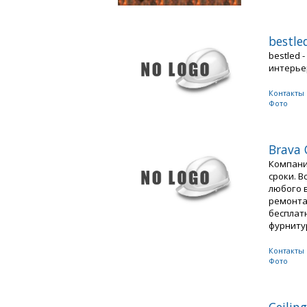
bestl
bestled 
интерьер
Контакты
Фото
Brava
Компани
сроки. 
любого в
ремонта
бесплат
фурнитур
Контакты
Фото