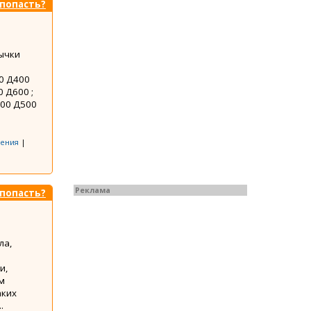
 попасть?
ычки
0 Д400
 Д600 ;
400 Д500
ения
|
Реклама
 попасть?
ла,
и,
ым
аких
.