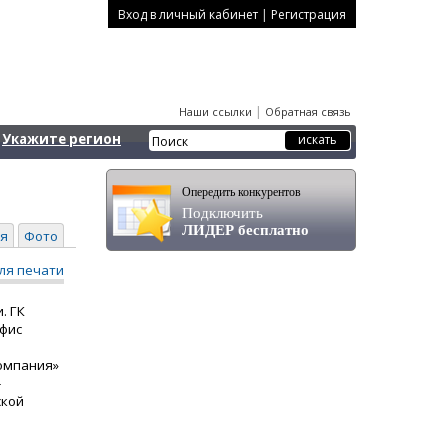
|
Вход в личный кабинет
Регистрация
|
Наши ссылки
Обратная связь
Укажите регион
Опередить конкурентов
Подключить
ЛИДЕР бесплатно
я
Фото
ля печати
. ГК
офис
компания»
-
ской