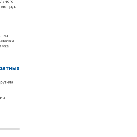
ельного
 площадь
чала
омплекса
а уже
.
дратных
грузила
ции