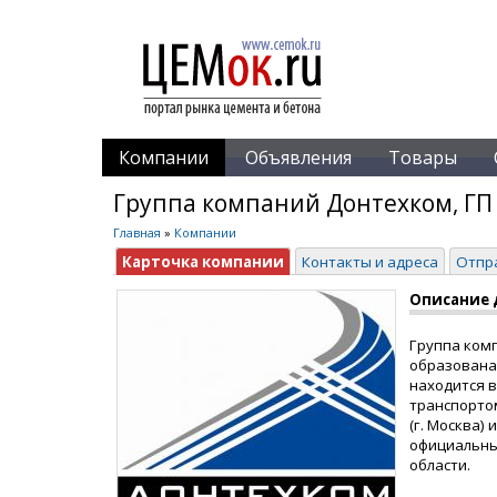
Компании
Объявления
Товары
Группа компаний Донтехком, ГП
Главная
»
Компании
Карточка компании
Контакты и адреса
Отпр
Описание 
Группа комп
образована 
находится 
транспортом
(г. Москва)
официальны
области.