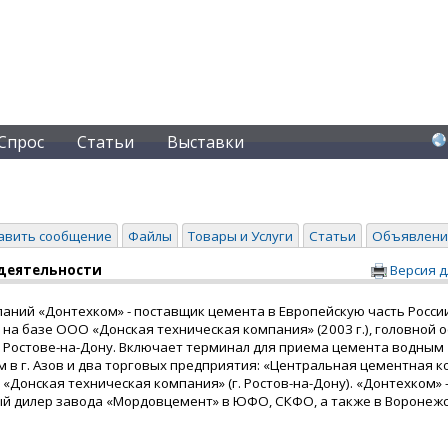
Спрос
Статьи
Выставки
авить сообщение
Файлы
Товары и Услуги
Статьи
Объявлени
деятельности
Версия д
аний «Донтехком» - поставщик цемента в Европейскую часть России
на базе ООО «Донская техническая компания» (2003 г.), головной 
в Ростове-на-Дону. Включает терминал для приема цемента водным
 в г. Азов и два торговых предприятия: «Центральная цементная 
 и «Донская техническая компания» (г. Ростов-на-Дону). «Донтехком» 
й дилер завода «Мордовцемент» в ЮФО, СКФО, а также в Воронеж