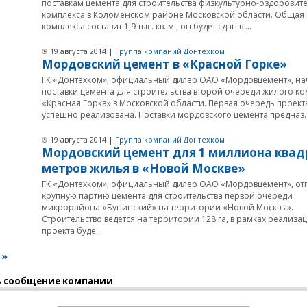
поставкам цемента для строительства физкультурно-оздоровит
комплекса в Коломенском районе Московской области. Общая
комплекса составит 1,9 тыс. кв. м., он будет сдан в ...
19 августа 2014 |
Группа компаний Донтехком
Мордовский цемент в «Красной Горке»
ГК «Донтехком», официальный дилер ОАО «Мордовцемент», на
поставки цемента для строительства второй очереди жилого к
«Красная Горка» в Московской области. Первая очередь проект
успешно реализована. Поставки мордовского цемента предназ..
19 августа 2014 |
Группа компаний Донтехком
Мордовский цемент для 1 миллиона ква
метров жилья в «Новой Москве»
ГК «Донтехком», официальный дилер ОАО «Мордовцемент», от
крупную партию цемента для строительства первой очереди
микрорайона «Бунинский» на территории «Новой Москвы».
Строительство ведется на территории 128 га, в рамках реализа
проекта буде...
 »
 сообщение компании