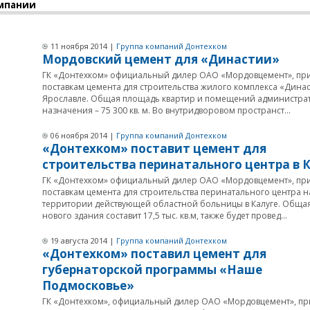
мпании
11 ноября 2014 |
Группа компаний Донтехком
Мордовский цемент для «Династии»
ГК «Донтехком» официальный дилер ОАО «Мордовцемент», при
поставкам цемента для строительства жилого комплекса «Динас
Ярославле. Общая площадь квартир и помещений администра
назначения – 75 300 кв. м. Во внутридворовом пространст...
06 ноября 2014 |
Группа компаний Донтехком
«Донтехком» поставит цемент для
строительства перинатального центра в 
ГК «Донтехком» официальный дилер ОАО «Мордовцемент», при
поставкам цемента для строительства перинатального центра н
территории действующей областной больницы в Калуге. Обща
нового здания составит 17,5 тыс. кв.м, также будет провед...
19 августа 2014 |
Группа компаний Донтехком
«Донтехком» поставил цемент для
губернаторской программы «Наше
Подмосковье»
ГК «Донтехком», официальный дилер ОАО «Мордовцемент», при