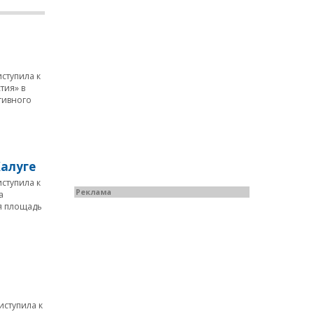
ступила к
тия» в
тивного
Калуге
ступила к
Реклама
а
я площадь
ступила к