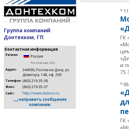
11
Мо
«
Группа компаний
Донтехком, ГП
ГК
«Мо
Контактная информация
цем
Регион:
Россия
«Ди
Ростовская обл.
и 
Адрес:
344090, Ростов-на-Дону, ул.
75 
Доватора, 148, оф. 209
(863) 219-35-38
Телефон:
06
(863) 219-35-37
Факс:
«Д
http://www.doteco.ru
Сайт:
направить сообщение
дл
компании
пе
ГК
«Мо