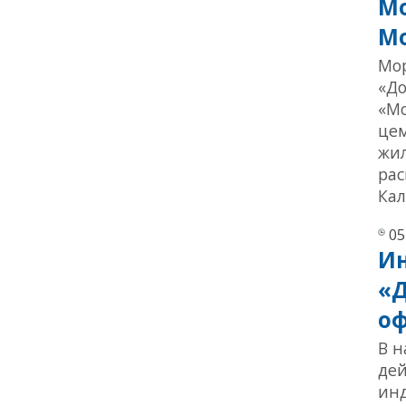
Мо
М
Мор
«Д
«Мо
цем
жил
рас
Кал
05
Ин
«Д
оф
В н
де
инд