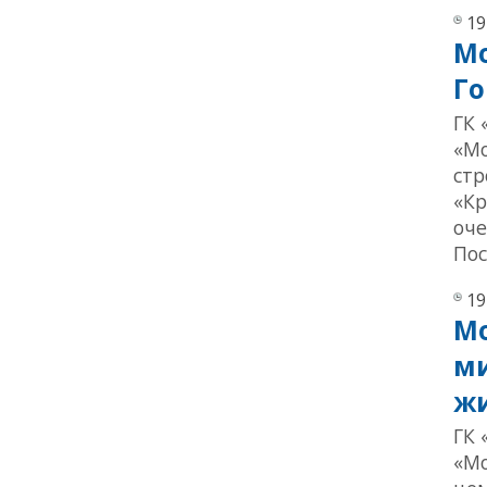
19
Мо
Го
ГК 
«Мо
стр
«Кр
оче
Пос
19
Мо
ми
жи
ГК 
«Мо