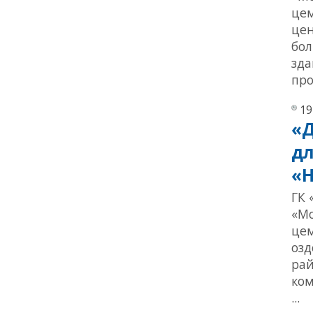
цем
цен
бол
зда
про
19
«Д
дл
«Н
ГК 
«Мо
цем
озд
рай
ком
...