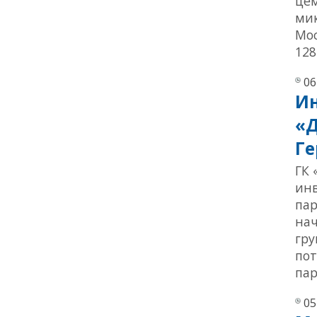
цем
мик
Мос
128
06
Ин
«Д
Г
ГК 
ин
пар
нач
гру
по
пар
05