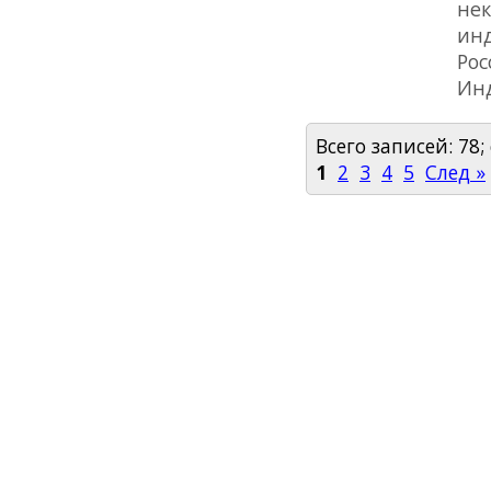
нек
инд
Рос
Инд
Всего записей: 78;
1
2
3
4
5
След »