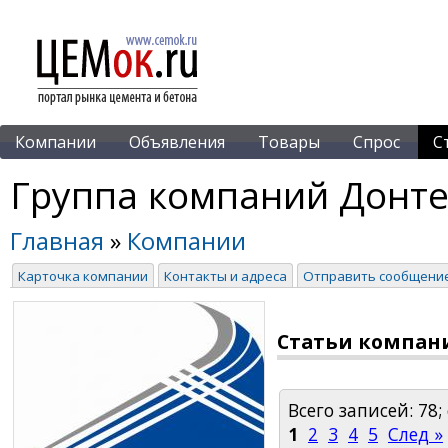
Компании
Объявления
Товары
Спрос
С
Группа компаний Донте
Главная
»
Компании
Карточка компании
Контакты и адреса
Отправить сообщени
Статьи компан
Всего записей: 78;
1
2
3
4
5
След »