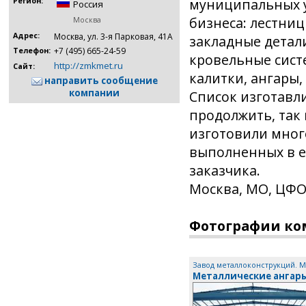
муниципальных у
Регион:
Россия
бизнеса: лестниц
Москва
Адрес:
Москва, ул. 3-я Парковая, 41А
закладные детали
+7 (495) 665-24-59
Телефон:
кровельные систе
http://zmkmet.ru
Сайт:
калитки, ангары,
направить сообщение
компании
Список изготавл
продолжить, так
изготовили мног
выполненных в е
заказчика.
Москва, МО, ЦФО
Фотографии к
Завод металлоконструкций. М
Металлические ангар