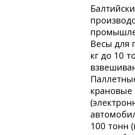
Балтийски
производс
промышлен
Весы для 
кг до 10 
взвешиван
Паллетные
крановые 
(электрон
автомоби
100 тонн 