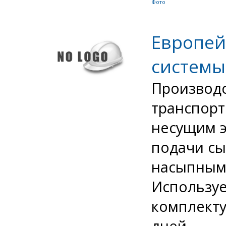
Фото
Европей
системы
Производс
транспорт
несущим э
подачи с
насыпным 
Использу
комплекту
дней....