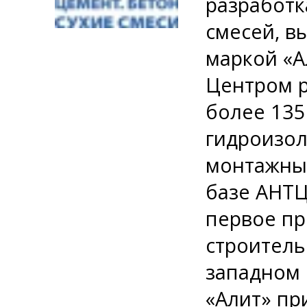
разработк
смесей, в
маркой «А
Центром р
более 135
гидроизол
монтажных
базе АНТЦ
первое пр
строитель
западном 
«Алит» пр