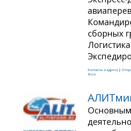
авиаперево
Командирс
сборных г
Логистика
Экспедиров
Контакты и адреса
|
Отпр
Фото
АЛИТми
Основным
деятельно