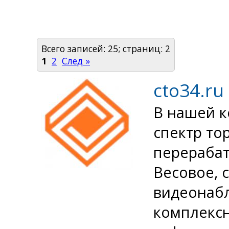
Всего записей: 25; страниц: 2
1
2
След »
cto34.ru
В нашей к
спектр то
перераба
Весовое, 
видеонаб
комплексн