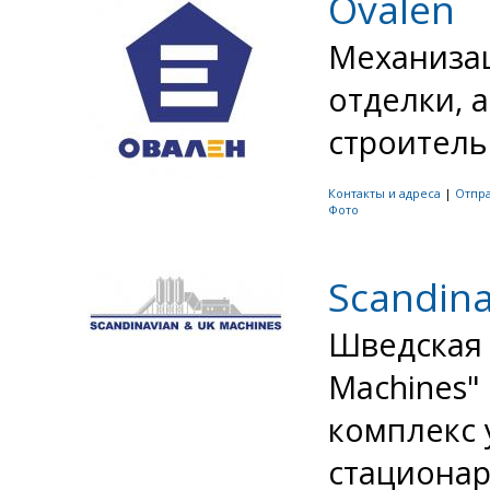
Ovalen
Механизац
отделки, 
строительс
Контакты и адреса
|
Отпр
Фото
Scandina
Шведская 
Machines"
комплекс 
стациона