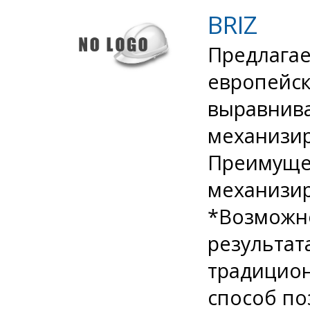
BRIZ
Предлага
европейск
выравнив
механизи
Преимущес
механизи
*Возможно
результат
традицио
способ по