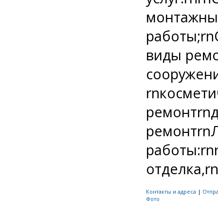
монтажны
работы;rn
виды ремо
сооружен
rnкосмети
ремонтrn
ремонтrn
работы:rn
отделка,rn
Контакты и адреса
|
Отпр
Фото