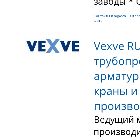
заводы * О
Контакты и адреса
|
Отпр
Фото
Vexve R
трубопр
арматур
краны и
произво
Ведущий 
производ