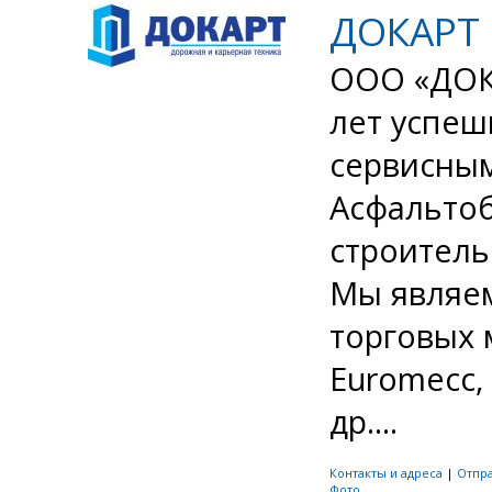
ДОКАРТ
ООО «ДОК
лет успеш
сервисны
Асфальтоб
строитель
Мы являем
торговых 
Euromecc, 
др....
Контакты и адреса
|
Отпр
Фото