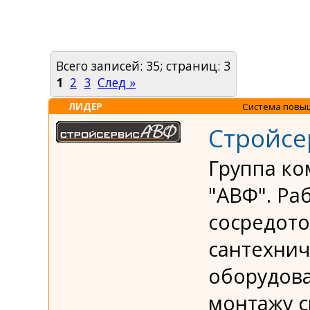
Всего записей: 35; страниц: 3
1
2
3
След »
ЛИДЕР
Система повы
Стройсе
Группа ко
"АВФ". Ра
сосредото
сантехнич
оборудова
монтажу с