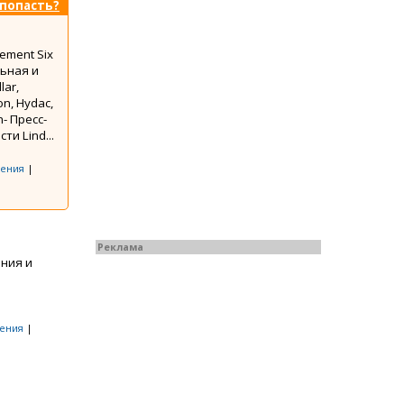
 попасть?
ement Six
ьная и
lar,
on, Hydac,
n- Пресс-
и Lind...
ения
|
Реклама
ния и
ения
|