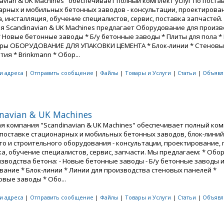
avian & UK Machines" обеспечивает полный комплект услуг по поста
арных и мобильных бетонных заводов - консультации, проектирова
, инсталляция, обучение специалистов, сервис, поставка запчастей
я Scandinavian & UK Machines предлагает Оборудование для произв
* Новые бетонные заводы * Б/у бетонные заводы * Плиты для пола 
ры ОБОРУДОВАНИЕ ДЛЯ УПАКОВКИ ЦЕМЕНТА * Блок-линии * Стенов
ия * Brinkmann * Обор...
 и адреса
|
Отправить сообщение
|
Файлы
|
Товары и Услуги
|
Статьи
|
Объявл
navian & UK Machines
я компания "Scandinavian & UK Machines" обеспечивает полный ком
о поставке стационарных и мобильных бетонных заводов, блок-линий
го и строительного оборудования - консультации, проектирование, 
ка, обучение специалистов, сервис, запчасти. Мы предлагаем: * Об
изводства бетона: - Новые бетонные заводы - Б/у бетонные заводы 
вание * Блок-линии * Линии для производства стеновых панелей *
вые заводы * Обо...
 и адреса
|
Отправить сообщение
|
Файлы
|
Товары и Услуги
|
Статьи
|
Объявл