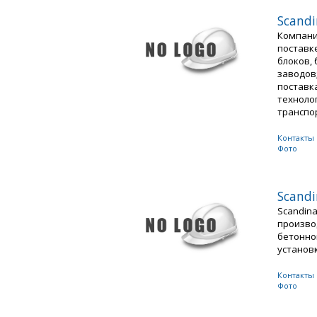
Scandi
Компани
поставк
блоков,
заводов
поставка
технолог
транспор
Контакты
Фото
Scandi
Scandin
произво
бетонно
установк
Контакты
Фото