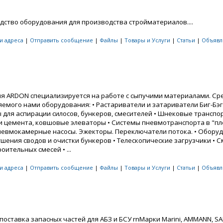
дство оборудования для производства стройматериалов....
 и адреса
|
Отправить сообщение
|
Файлы
|
Товары и Услуги
|
Статьи
|
Объявл
я ARDON специализируется на работе с сыпучими материалами. Ср
яемого нами оборудования: • Растариватели и затариватели Биг-Бэг
 для аспирации силосов, бункеров, смесителей • Шнековые транспо
и цемента, ковшовые элеваторы • Системы пневмотранспорта в "п
Пневмокамерные насосы. Эжекторы. Переключатели потока. • Обору
ушения сводов и очистки бункеров • Телескопические загрузчики • 
роительных смесей • ...
 и адреса
|
Отправить сообщение
|
Файлы
|
Товары и Услуги
|
Статьи
|
Объявл
поставка запасных частей для АБЗ и БСУ rnМарки Marini, AMMANN, SA