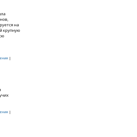
ыла
нов,
руется на
й крупную
сю
ения
|
я
учих
ения
|