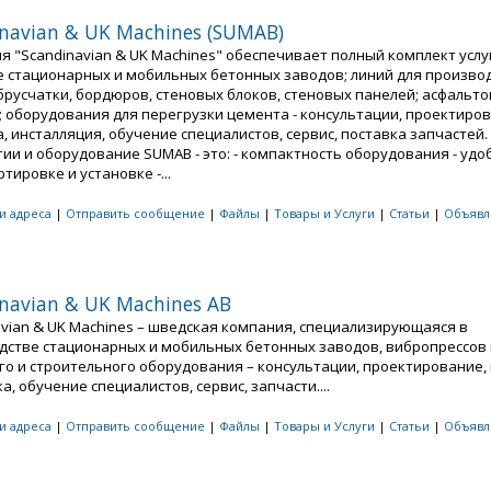
navian & UK Machines (SUMAB)
я "Scandinavian & UK Machines" обеспечивает полный комплект услу
е стационарных и мобильных бетонных заводов; линий для произво
 брусчатки, бордюров, стеновых блоков, стеновых панелей; асфальт
; оборудования для перегрузки цемента - консультации, проектиров
, инсталляция, обучение специалистов, сервис, поставка запчастей
ии и оборудование SUMAB - это: - компактность оборудования - удо
тировке и установке -...
 и адреса
|
Отправить сообщение
|
Файлы
|
Товары и Услуги
|
Статьи
|
Объявл
navian & UK Machines AB
avian & UK Machines – шведская компания, специализирующаяся в
дстве стационарных и мобильных бетонных заводов, вибропрессов 
го и строительного оборудования – консультации, проектирование, 
а, обучение специалистов, сервис, запчасти....
 и адреса
|
Отправить сообщение
|
Файлы
|
Товары и Услуги
|
Статьи
|
Объявл