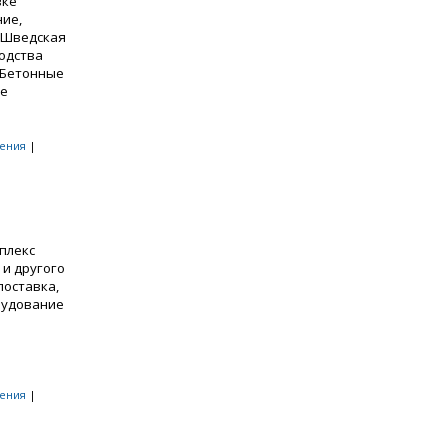
вке
ние,
. Шведская
одства
* Бетонные
ые
ения
|
плекс
 и другого
поставка,
орудование
и
ения
|