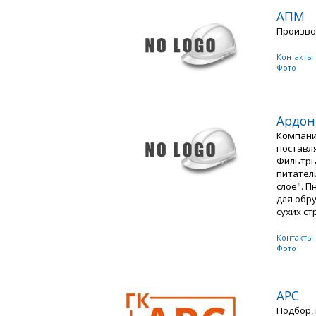
АПМ
Произво
Контакты
Фото
Ардон
Компани
поставл
Фильтры
питател
слое". 
для обр
сухих ст
Контакты
Фото
АРС
Подбор, 