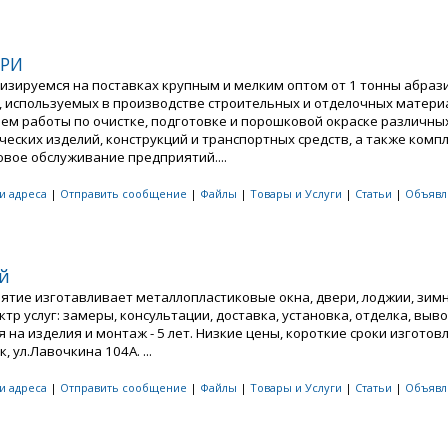
ЕРИ
изируемся на поставках крупным и мелким оптом от 1 тонны абраз
, используемых в производстве строительных и отделочных матери
ем работы по очистке, подготовке и порошковой окраске различны
ческих изделий, конструкций и транспортных средств, а также комп
овое обслуживание предприятий....
 и адреса
|
Отправить сообщение
|
Файлы
|
Товары и Услуги
|
Статьи
|
Объявл
й
ятие изготавливает металлопластиковые окна, двери, лоджии, зимн
ктр услуг: замеры, консультации, доставка, установка, отделка, выво
 на изделия и монтаж - 5 лет. Низкие цены, короткие сроки изготов
, ул.Лавочкина 104А. ...
 и адреса
|
Отправить сообщение
|
Файлы
|
Товары и Услуги
|
Статьи
|
Объявл