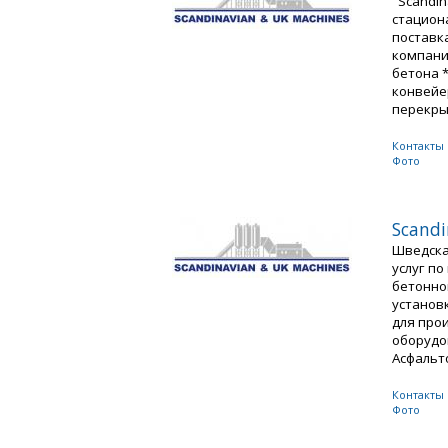
"Scandin
стацион
поставка
компани
бетона 
конвейе
перекрыт
Контакты
Фото
Scandi
Шведска
услуг п
бетонно
установ
для про
оборудо
Асфальто
Контакты
Фото