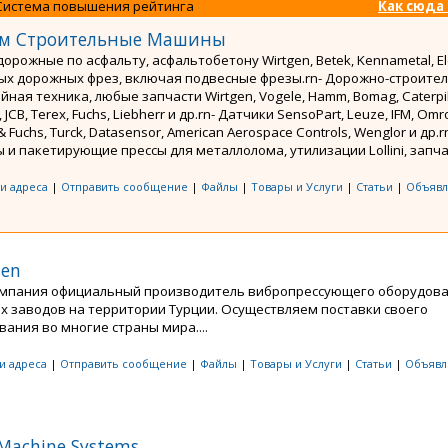
Система повышения рейтинга
Как сюда
м Строительные Машины
дорожные по асфальту, асфальтобетону Wirtgen, Betek, Kennametal, El
ых дорожных фрез, включая подвесные фрезы.rn- Дорожно-строител
ная техника, любые запчасти Wirtgen, Vogele, Hamm, Bomag, Caterpil
 JCB, Terex, Fuchs, Liebherr и др.rn- Датчики SensoPart, Leuze, IFM, Omr
& Fuchs, Turck, Datasensor, American Aerospace Controls, Wenglor и др.r
и пакетирующие прессы для металлолома, утилизации Lollini, запчаст
 и адреса
|
Отправить сообщение
|
Файлы
|
Товары и Услуги
|
Статьи
|
Объявл
sen
мпания официальный производитель вибропрессующего оборудова
х заводов на территории Турции. Осуществляем поставки своего
ания во многие страны мира....
 и адреса
|
Отправить сообщение
|
Файлы
|
Товары и Услуги
|
Статьи
|
Объявл
Machine Systems