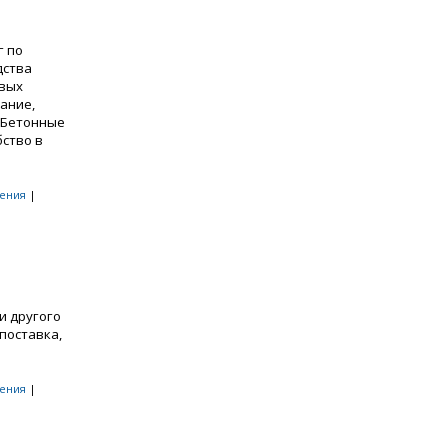
г по
дства
овых
ание,
. Бетонные
бство в
ения
|
и другого
поставка,
ения
|