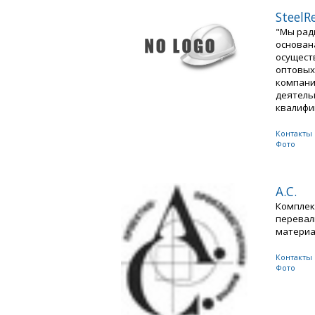
SteelR
"Мы рад
основана
осущест
оптовых
компани
деятель
квалифиц
Контакты
Фото
А.С.
Комплек
перевал
материал
Контакты
Фото