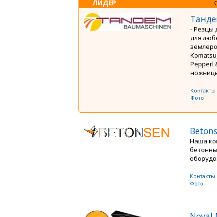
ЛИДЕР
Танде
- Резцы 
для люб
землерой
Komatsu,
Pepperl 
ножницы 
Контакты
Фото
Beton
Наша ко
бетонны
оборудов
Контакты
Фото
Noval 