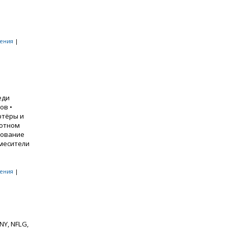
ения
|
еди
ов •
ртёры и
лотном
дование
Смесители
ения
|
NY, NFLG,