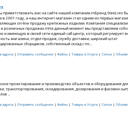
ex
ы приветствовать вас на сайте нашей компании.rnБренд SteeLrex б
 в 2001 году, а наш интернет-магазин стал одним из первых магази
вляющих on-line продажу крепежных изделии. Компания специализи
 и розничных продажах.rnНа данный момент мы представляем собо
ю и имеющую в своей сети единый call-центр, который регулирует в
ность магазина, отдел продаж, службу доставки, широкий штат
ированных сборщиков, собственный склад c по...
 и адреса
|
Отправить сообщение
|
Файлы
|
Товары и Услуги
|
Статьи
|
Объявл
сное проектирование и производство объектов и оборудования дл
ки, транспортирования, складирования, дозирования и фасовки сып
ов ...
 и адреса
|
Отправить сообщение
|
Файлы
|
Товары и Услуги
|
Статьи
|
Объявл