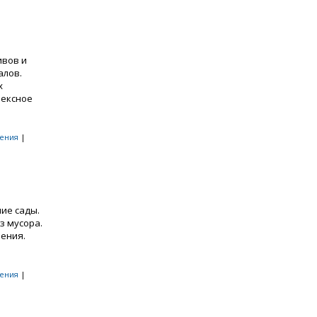
ивов и
алов.
х
лексное
ения
|
ие сады.
з мусора.
ления.
ения
|