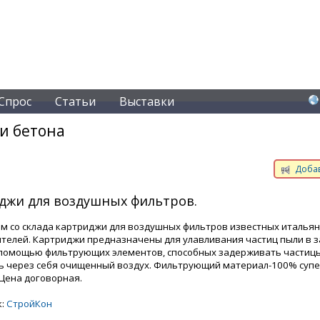
Спрос
Статьи
Выставки
и бетона
Добав
джи для воздушных фильтров.
м со склада картриджи для воздушных фильтров известных итальян
телей. Картриджи предназначены для улавливания частиц пыли в 
 помощью фильтрующих элементов, способных задерживать частиц
ь через себя очищенный воздух. Фильтрующий материал-100% суп
 Цена договорная.
к:
СтройКон