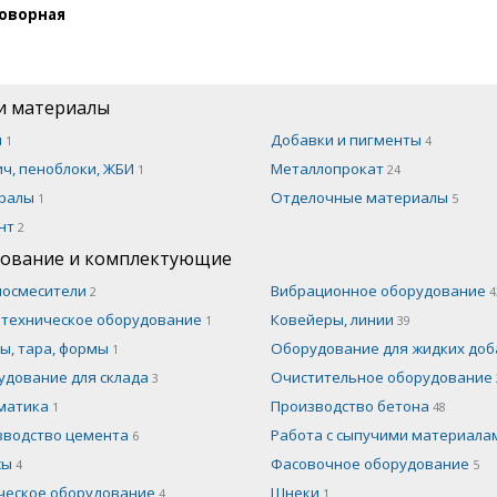
оворная
и материалы
н
Добавки и пигменты
1
4
ч, пеноблоки, ЖБИ
Металлопрокат
1
24
ралы
Отделочные материалы
1
5
нт
2
ование и комплектующие
носмесители
Вибрационное оборудование
2
4
отехническое оборудование
Ковейеры, линии
1
39
ы, тара, формы
Оборудование для жидких до
1
удование для склада
Очистительное оборудование
3
матика
Производство бетона
1
48
зводство цемента
Работа с сыпучими материал
6
сы
Фасовочное оборудование
4
5
ческое оборудование
Шнеки
4
1