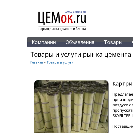
Компании
Объявления
Товары
Товары и услуги рынка цемента 
Главная
»
Товары и услуги
Картри
Предлагае
производи
воздухе с
пропускат
SKYFILTER.
Поставщи