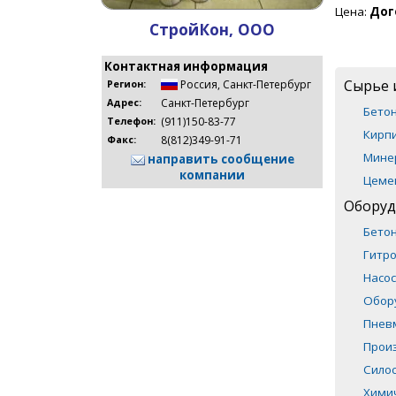
Цена:
Дог
СтройКон, ООО
Контактная информация
Сырье 
Россия
,
Санкт-Петербург
Регион:
Санкт-Петербург
Адрес:
Бето
(911)150-83-77
Телефон:
Кирпи
8(812)349-91-71
Факс:
Мине
направить сообщение
компании
Цеме
Оборуд
Бето
Гитр
Насос
Обор
Пнев
Прои
Сило
Хими