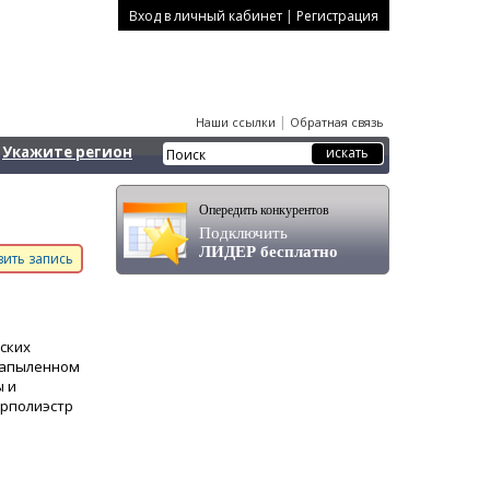
|
Вход в личный кабинет
Регистрация
|
Наши ссылки
Обратная связь
Укажите регион
Опередить конкурентов
Подключить
ЛИДЕР бесплатно
ить запись
ских
запыленном
ы и
ерполиэстр