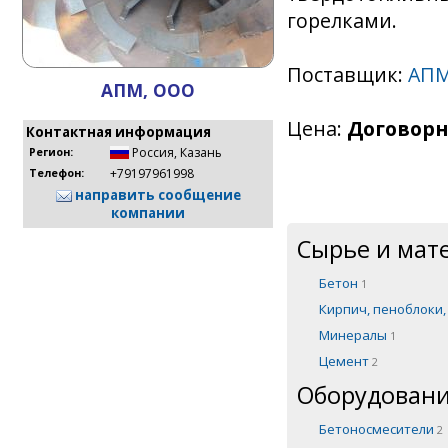
горелками.
Поставщик:
АП
АПМ, ООО
Цена:
Договорн
Контактная информация
Россия
,
Казань
Регион:
+79197961998
Телефон:
направить сообщение
компании
Сырье и мат
Бетон
1
Кирпич, пеноблоки
Минералы
1
Цемент
2
Оборудовани
Бетоносмесители
2