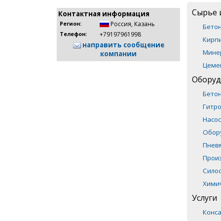
Сырье 
Контактная информация
Россия
,
Казань
Регион:
Бето
+79197961998
Телефон:
Кирпи
направить сообщение
Мине
компании
Цеме
Оборуд
Бето
Гитр
Насос
Обор
Пнев
Прои
Сило
Хими
Услуги
Конса