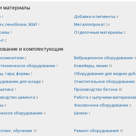
и материалы
н
Добавки и пигменты
1
4
ч, пеноблоки, ЖБИ
Металлопрокат
1
24
ралы
Отделочные материалы
1
5
нт
2
ование и комплектующие
носмесители
Вибрационное оборудование
2
4
отехническое оборудование
Ковейеры, линии
1
39
ы, тара, формы
Оборудование для жидких до
1
удование для склада
Очистительное оборудование
3
матика
Производство бетона
1
48
зводство цемента
Работа с сыпучими материал
6
сы
Фасовочное оборудование
4
5
ческое оборудование
Шнеки
4
1
лтинг, обучение
Ремонт оборудования
10
10