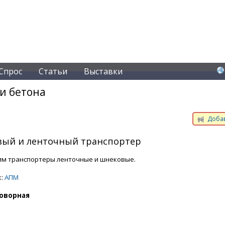
Спрос
Статьи
Выставки
и бетона
Добав
ый и ленточный транспортер
м транспортеры ленточные и шнековые.
к:
АПМ
оворная