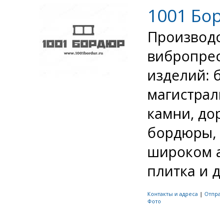
1001 Бо
Производс
вибропре
изделий: 
магистрал
камни, до
бордюры, 
широком а
плитка и др
Контакты и адреса
|
Отпр
Фото