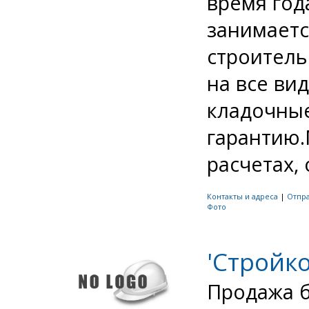
время год
занимает
строитель
на все вид
кладочные
гарантию
расчетах, о
Контакты и адреса
|
Отпр
Фото
'Стройк
Продажа б