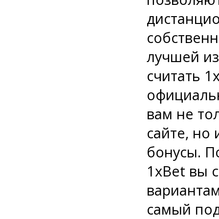
дистанци
собственн
лучшей из
считать 1
официаль
вам не то
сайте, но
бонусы. П
1xBet вы 
вариантам
самый под