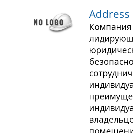
Address
Компания 
лидирующ
юридическ
безопасн
сотруднич
индивидуа
преимущес
индивиду
владельц
помещени