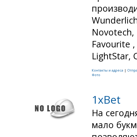
производит
Wunderlicht
Novotech, I
Favourite 
LightStar, C
Контакты и адреса
|
Отпр
Фото
1xBet
На сегодн
мало букм
позволяют