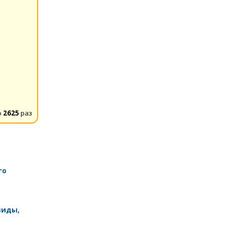
о
2625
раз
го
виды,