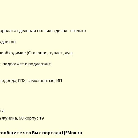
арплата сдельная сколько сделал - столько
удников.
необходимое (Столовая, туалет, душ,
. подскажет и поддержит.
подряда, ГПХ, самозанятые, ИП
ьга
а Фучика, 60 корпус 19
сообщите что Вы с портала ЦЕМок.ru