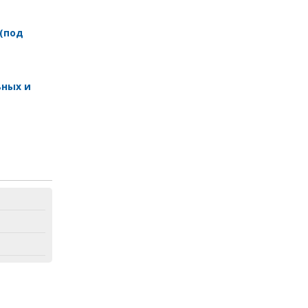
 (под
ных и