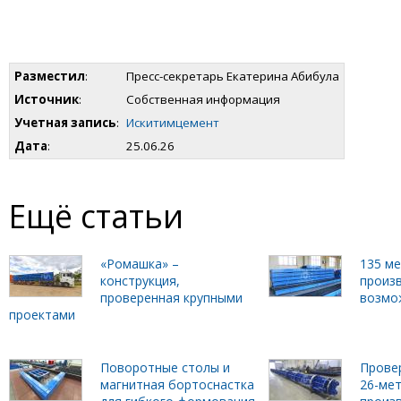
Разместил
:
Пресс-секретарь Екатерина Абибула
Источник
:
Собственная информация
Учетная запись
:
Искитимцемент
Дата
:
25.06.26
Ещё статьи
«Ромашка» –
135 м
конструкция,
произ
проверенная крупными
возмо
проектами
Поворотные столы и
Прове
магнитная бортоснастка
26-ме