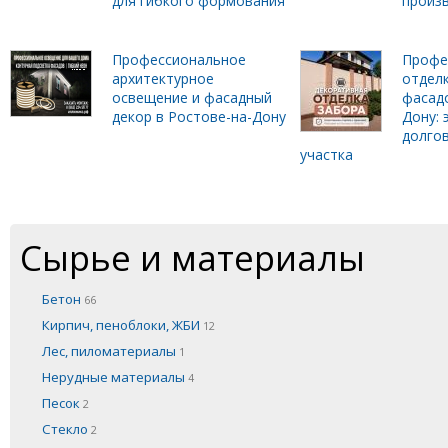
для гибкого формования
произ
Профессиональное
Профе
архитектурное
отделк
освещение и фасадный
фасадо
декор в Ростове-на-Дону
Дону: 
долго
участка
Сырье и материалы
Бетон
66
Кирпич, пеноблоки, ЖБИ
12
Лес, пиломатериалы
1
Нерудные материалы
4
Песок
2
Стекло
2