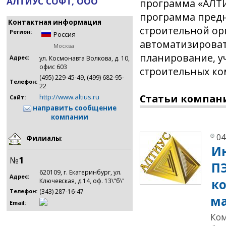
АЛТИУС СОФТ, ООО
программа «АЛТИ
программа предн
Контактная информация
строительной ор
Регион:
Россия
автоматизироват
Москва
планирование, у
Адрес:
ул. Космонавта Волкова, д. 10,
офис 603
строительных ко
(495) 229-45-49, (499) 682-95-
Телефон:
22
Статьи компан
http://www.altius.ru
Сайт:
направить сообщение
компании
04
Филиалы
:
И
№
1
ПЭ
620109, г. Екатеринбург, ул.
Адрес:
к
Ключевская, д.14, оф. 13\"б\"
(343) 287-16-47
Телефон:
м
Email:
Ко