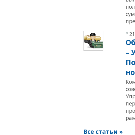
пол
сум
пре
21
О
– 
По
но
Ком
со
Упр
пер
про
рам
Все статьи »