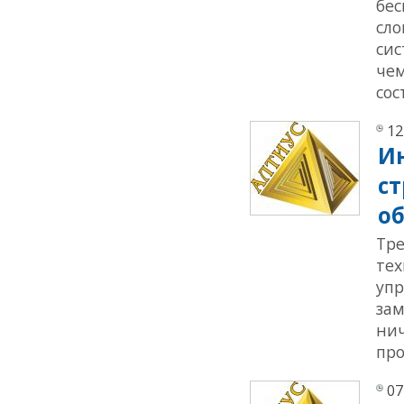
бес
сло
сис
чем
сос
12
И
ст
о
Тр
тех
упр
зам
нич
про
07