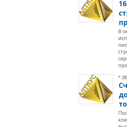
16
ст
пр
В о
исп
пио
стр
сер
про
28
Сч
д
то
Пос
кли
выг