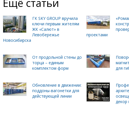
Ещё статьи
ГК SKY GROUP вручила
«Рома
ключи первым жителям
констр
ЖК «Салют» в
прове
Левобережье
проектами
Новосибирска
От продольной стены до
Повор
торца – единым
магни
комплектом форм
для г
Обновление в движении:
Профе
поддоны-вагонетки для
архит
действующей линии
освещ
декор 