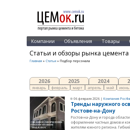
Компании
Объявления
Товары
Статьи и обзоры рынка цемента
Главная
»
Статьи
» Подбор персонала
2026
2025
2024
январь
февраль
март
апрель
май
июнь
06 февраля 2026 |
Компания РосФа
Тренды наружного осв
Ростове-на-Дону
Ростов-на-Дону и города област
оформлении частных домов и ком
жителям южного региона. Гибкий.