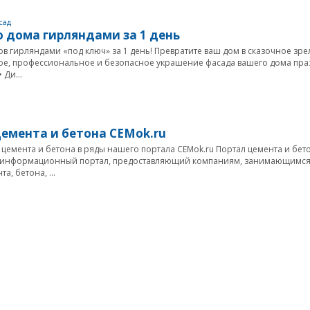
сад
 дома гирляндами за 1 день
 гирляндами «под ключ» за 1 день! Превратите ваш дом в сказочное зре
рое, профессиональное и безопасное украшение фасада вашего дома пр
 Ди...
емента и бетона CEMok.ru
цемента и бетона в ряды нашего портала CEMok.ru Портал цемента и бет
я информационный портал, предоставляющий компаниям, занимающимс
, бетона, ...