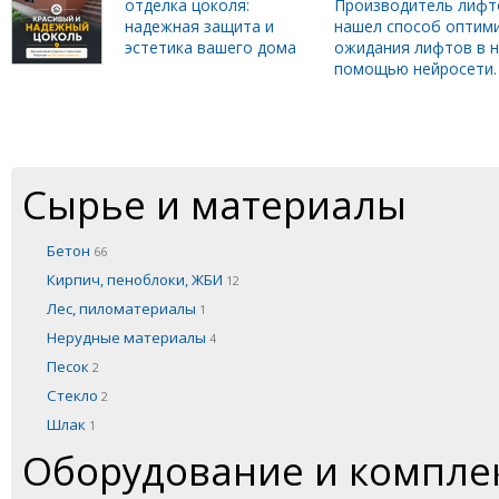
отделка цоколя:
Производитель лифт
надежная защита и
нашел способ оптим
эстетика вашего дома
ожидания лифтов в н
помощью нейросети.
Сырье и материалы
Бетон
66
Кирпич, пеноблоки, ЖБИ
12
Лес, пиломатериалы
1
Нерудные материалы
4
Песок
2
Стекло
2
Шлак
1
Оборудование и компл