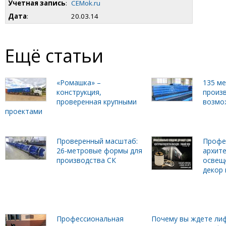
Учетная запись
:
CEMok.ru
Дата
:
20.03.14
Ещё статьи
«Ромашка» –
135 м
конструкция,
произ
проверенная крупными
возмо
проектами
Проверенный масштаб:
Профе
26-метровые формы для
архит
производства СК
освещ
декор 
Профессиональная
Почему вы ждете лиф