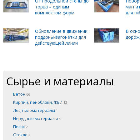
От продольной стены до
Повор
торца – единым
магни
комплектом форм
для г
Обновление в движении:
В осно
поддоны-вагонетки для
дорож
действующей линии
Сырье и материалы
Бетон
66
Кирпич, пеноблоки, ЖБИ
12
Лес, пиломатериалы
1
Нерудные материалы
4
Песок
2
Стекло
2