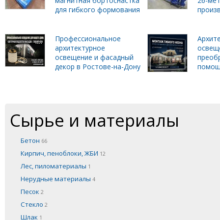
магнитная бортоснастка
26-ме
для гибкого формования
произ
Профессиональное
Архит
архитектурное
освеще
освещение и фасадный
преобр
декор в Ростове-на-Дону
помощ
Сырье и материалы
Бетон
66
Кирпич, пеноблоки, ЖБИ
12
Лес, пиломатериалы
1
Нерудные материалы
4
Песок
2
Стекло
2
Шлак
1