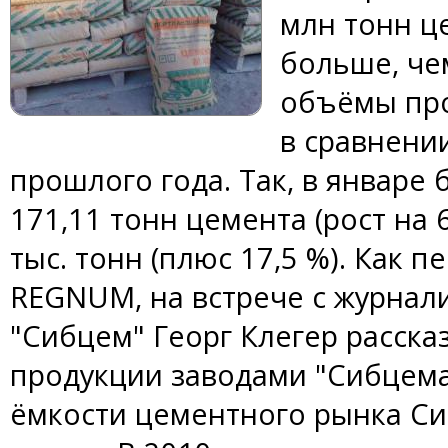
млн тонн це
больше, чем
объёмы про
в сравнени
прошлого года. Так, в январе
171,11 тонн цемента (рост на 
тыс. тонн (плюс 17,5 %). Как 
REGNUM, на встрече с журнал
"Сибцем" Георг Клегер расска
продукции заводами "Сибцем
ёмкости цементного рынка С