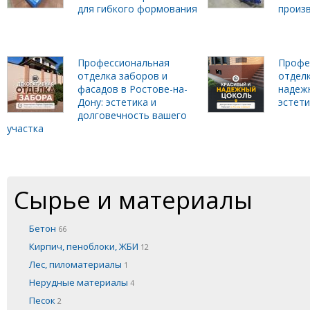
для гибкого формования
произ
Профессиональная
Профе
отделка заборов и
отделк
фасадов в Ростове-на-
надеж
Дону: эстетика и
эстет
долговечность вашего
участка
Сырье и материалы
Бетон
66
Кирпич, пеноблоки, ЖБИ
12
Лес, пиломатериалы
1
Нерудные материалы
4
Песок
2