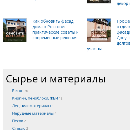
декор 
Как обновить фасад
Профе
дома в Ростове:
отделк
практические советы и
фасадо
современные решения
Дону: 
долго
участка
Сырье и материалы
Бетон
66
Кирпич, пеноблоки, ЖБИ
12
Лес, пиломатериалы
1
Нерудные материалы
4
Песок
2
Стекло
2