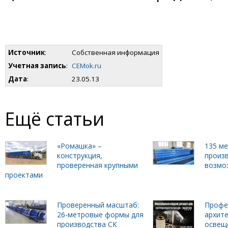
Источник
:
Собственная информация
Учетная запись
:
CEMok.ru
Дата
:
23.05.13
Ещё статьи
«Ромашка» –
135 м
конструкция,
произ
проверенная крупными
возмо
проектами
Проверенный масштаб:
Профе
26-метровые формы для
архит
производства СК
освещ