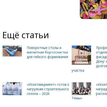
Ещё статьи
Поворотные столы и
Профе
магнитная бортоснастка
отделк
для гибкого формования
фасадо
Дону: 
долго
участка
«Искитимцемент» готов к
«Иски
нагрузкам строительного
награ
сезона – 2026
расска
Тёмы»