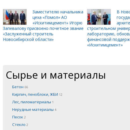
Заместителю начальника
В Нов
цеха «Помол» АО
госуд
«Искитимцемент» Игорю
архите
Запевалову присвоено почетное звание
строительном униве
«Заслуженный строитель
лабораторию, обнов
Новосибирской области»
финансовой поддерж
«Искитимцемент»
Сырье и материалы
Бетон
66
Кирпич, пеноблоки, ЖБИ
12
Лес, пиломатериалы
1
Нерудные материалы
4
Песок
2
Стекло
2