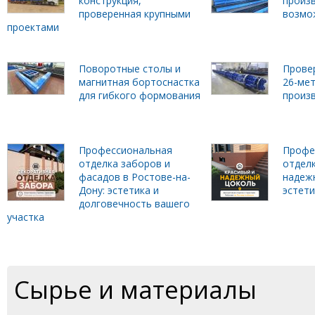
конструкция,
произ
проверенная крупными
возмо
проектами
Поворотные столы и
Прове
магнитная бортоснастка
26-ме
для гибкого формования
произ
Профессиональная
Профе
отделка заборов и
отделк
фасадов в Ростове-на-
надеж
Дону: эстетика и
эстет
долговечность вашего
участка
Сырье и материалы