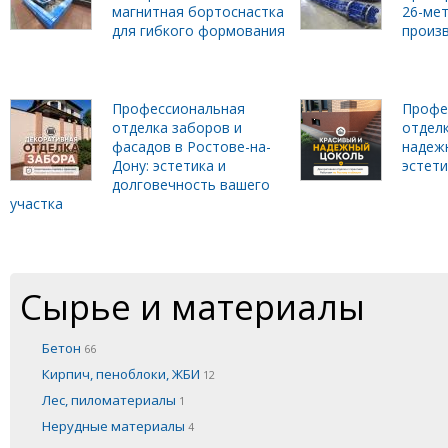
магнитная бортоснастка
26-ме
для гибкого формования
произ
Профессиональная
Профе
отделка заборов и
отделк
фасадов в Ростове-на-
надеж
Дону: эстетика и
эстет
долговечность вашего
участка
Сырье и материалы
Бетон
66
Кирпич, пеноблоки, ЖБИ
12
Лес, пиломатериалы
1
Нерудные материалы
4