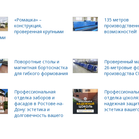
«Ромашка» –
135 метров
конструкция,
производствен
проверенная крупными
возможностей!
ами
Поворотные столы и
Проверенный м
магнитная бортоснастка
26-метровые ф
для гибкого формования
производства С
Профессиональная
Профессиональ
отделка заборов и
отделка цоколя:
фасадов в Ростове-на-
надежная защит
Дону: эстетика и
эстетика вашег
долговечность вашего