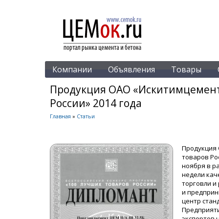
Компании
Объявления
Товары
Продукция ОАО «Искитимцемент
России» 2014 года
Главная
»
Статьи
Продукция 
товаров Ро
ноября в р
недели кач
торговли и
и предприн
центр стан
Предприяти
экспертов 