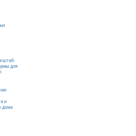
ных
асштаб:
ормы для
К
ная
а и
о дома