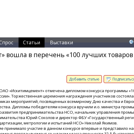
Спрос
Статьи
Выставки
» вошла в перечень «100 лучших товаров
Добавить статью
Подписаться
ОАО «Искитимцемент» отмечена дипломом конкурса программы «1
ссии». Торжественная церемония награждения участников состояла
амках мероприятий, посвященных всемирному Дню качества и Евро
ества. Дипломы победителям конкурса вручили и.о. министра пром
 развития предпринимательства НСО, начальник управления пром
имательства Юрий Соколов и директор ФБУ «Государственный рег
дартизации, метрологии и испытаний НСО» Николай Якимов.
е принимало участие в данном конкурсе впервые и представило на
цемент портландцемент со шлаком класса прочности 32,5 быстрот