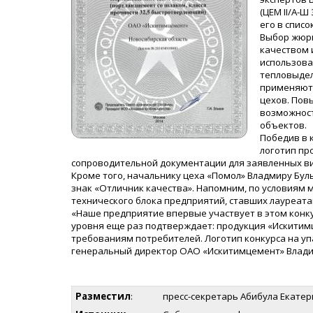
(ЦЕМ II/А-
его в списо
Выбор жюри
качеством 
использова
тепловыдел
применяют 
цехов. Пов
возможност
объектов.
Победив в 
логотип пр
сопроводительной документации для заявленных в
Кроме того, начальнику цеха «Помол» Владмиру Бу
знак «Отличник качества». Напомним, по условиям
технического блока предприятий, ставших лауреата
«Наше предприятие впервые участвует в этом конку
уровня еще раз подтверждает: продукция «Искитим
требованиям потребителей. Логотип конкурса на у
генеральный директор ОАО «Искитимцемент» Влади
Разместил
:
пресс-секретарь Абибула Екате