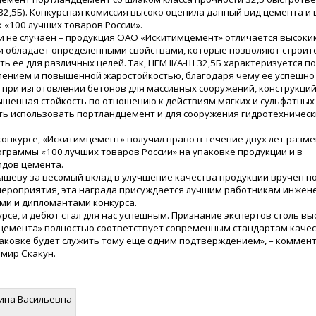
Ш 32,5Б). Конкурсная комиссия высоко оценила данный вид цемента и
к «100 лучших товаров России».
 не случаен – продукция ОАО «Искитимцемент» отличается высоки
и обладает определенными свойствами, которые позволяют строит
ть ее для различных целей. Так, ЦЕМ II/А-Ш 32,5Б характеризуется
ением и повышенной жаростойкостью, благодаря чему ее успешно
при изготовлении бетонов для массивных сооружений, конструкций
ышенная стойкость по отношению к действиям мягких и сульфатных
ь использовать портландцемент и для сооружения гидротехническ
конкурсе, «Искитимцемент» получил право в течение двух лет разм
ограммы «100 лучших товаров России» на упаковке продукции и в
идов цемента.
лышеву за весомый вклад в улучшение качества продукции вручен 
 мероприятия, эта награда присуждается лучшим работникам инжен
ми и дипломантами конкурса.
рсе, и дебют стал для нас успешным. Признание экспертов столь вы
цемента» полностью соответствует современным стандартам качес
паковке будет служить тому еще одним подтверждением», – коммен
мир Скакун.
рина Васильевна