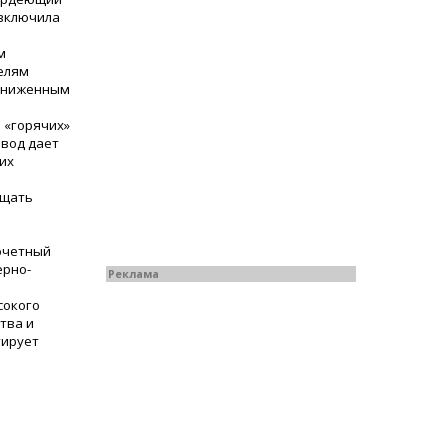
 включила
м
елям
 пониженным
 «горячих»
 вод дает
их
ещать
почетный
ерно-
Реклама
сокого
тва и
тирует