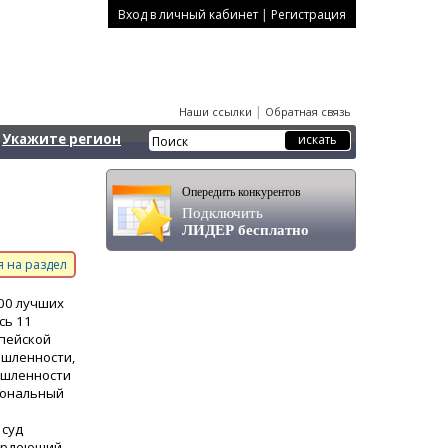
|
Вход в личный кабинет
Регистрация
|
Наши ссылки
Обратная связь
Укажите регион
Опередить конкурентов
Подключить
ЛИДЕР бесплатно
 на раздел
00 лучших
сь 11
пейской
ышленности,
ышленности
иональный
 суд
вердеющий