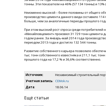
тонны. Эти показатели на 46% (57 134 тонны) и 13%
Неизменно высокой – более половины от общего объе
производство цемента данного вида составило 114 62
больше, чем за аналогичные периоды прошлого год
При этом высокий рост спроса среди потребителей 
«Михайловцемент» произвел 31 729 тонн цемента данн
годом ранее. За январь-май 2014 года производств
периодом 2013 года и достигло 132 544 тонны.
Развитие собственного карьера позволило обеспечи
тыс. тонн собственного известняка и 211,1 тыс. т
прошлого года на 17,2 % и 36,6% соответственно.
Источник
:
Независимый строительный пор
Учетная запись
:
CEMok.ru
Дата
:
18.06.14
Ещё статьи