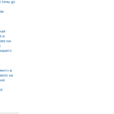
стены до
рм
ная
в и
ове-на-
и
вашего
ент» в
вило на
вня
60