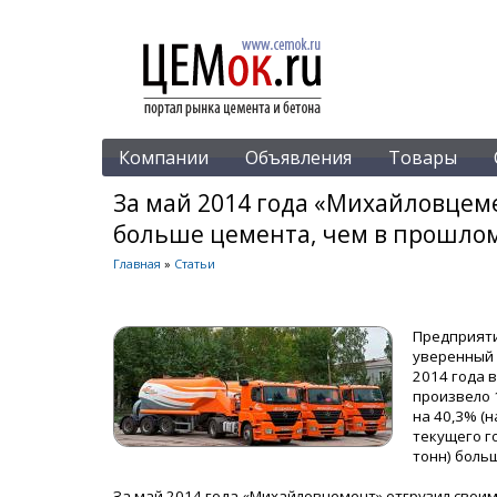
Компании
Объявления
Товары
За май 2014 года «Михайловцем
больше цемента, чем в прошлом
Главная
»
Статьи
Предприяти
уверенный 
2014 года 
произвело 
на 40,3% (
текущего г
тонн) больш
За май 2014 года «Михайловцемент» отгрузил своим 