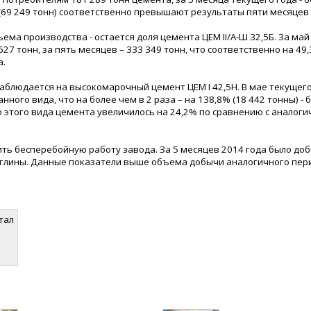
 (69 249 тонн) соответственно превышают результаты пяти месяцев 
ма производства - остается доля цемента ЦЕМ II/А-Ш 32,5Б. За май
7 тонн, за пять месяцев – 333 349 тонн, что соответственно на 49
а.
наблюдается на высокомарочный цемент ЦЕМ I 42,5H. В мае текущего
ого вида, что на более чем в 2 раза – на 138,8% (18 442 тонны) - 
о этого вида цемента увеличилось на 24,2% по сравнению с аналог
ть бесперебойную работу завода. За 5 месяцев 2014 года было доб
онн глины. Данные показатели выше объема добычи аналогичного пер
тал