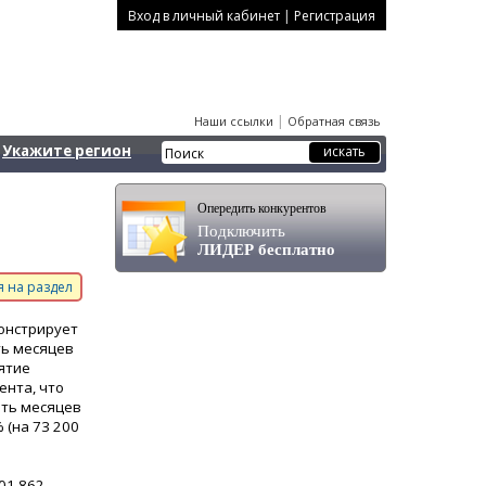
|
Вход в личный кабинет
Регистрация
|
Наши ссылки
Обратная связь
Укажите регион
Опередить конкурентов
Подключить
ЛИДЕР бесплатно
 на раздел
онстрирует
ть месяцев
ятие
ента, что
ять месяцев
 (на 73 200
01 862