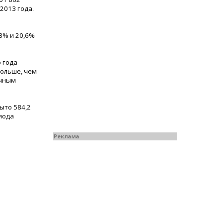
2013 года.
,3% и 20,6%
 года
больше, чем
ичным
ыто 584,2
иода
Реклама