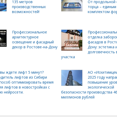
135 метров
От продольной 
производственных
торца – единым
возможностей!
комплектом фо
Профессиональное
Профессиональ
архитектурное
отделка заборо
освещение и фасадный
фасадов в Рост
декор в Ростове-на-Дону
Дону: эстетика 
долговечность 
участка
вы ждете лифт 5 минут?
АО «Искитимцем
дитель лифтов из Сибири
2025 году напра
пособ оптимизировать время
повышение уро
я лифтов в новостройках с
экологической
ю нейросети.
безопасности производства 4
миллионов рублей