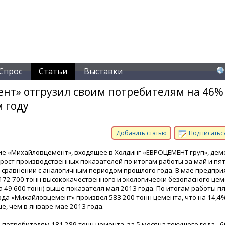
Спрос
Статьи
Выставки
ент» отгрузил своим потребителям на 46%
 году
Добавить статью
Подписаться
е «Михайловцемент», входящее в Холдинг «ЕВРОЦЕМЕНТ груп», дем
рост производственных показателей по итогам работы за май и пя
в сравнении с аналогичным периодом прошлого года. В мае предпри
172 700 тонн высококачественного и экологически безопасного цем
на 49 600 тонн) выше показателя мая 2013 года. По итогам работы п
ода «Михайловцемент» произвел 583 200 тонн цемента, что на 14,4%
е, чем в январе-мае 2013 года.
потребителям 181 289 тонн цемента, за 5 месяца текущего года - 6