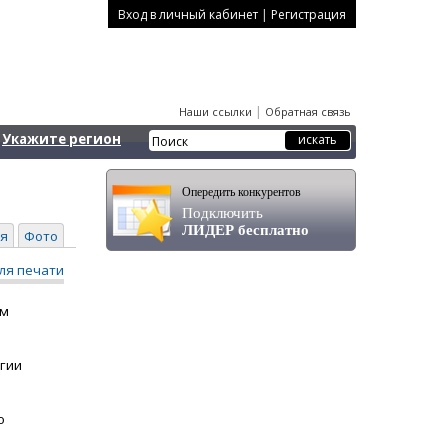
|
Вход в личный кабинет
Регистрация
|
Наши ссылки
Обратная связь
Укажите регион
Опередить конкурентов
Подключить
ЛИДЕР бесплатно
я
Фото
ля печати
им
огии
о