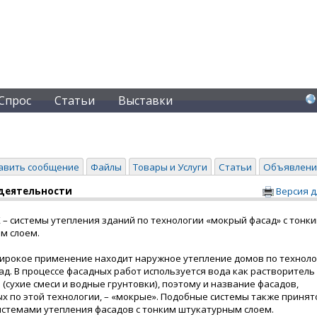
Спрос
Статьи
Выставки
авить сообщение
Файлы
Товары и Услуги
Статьи
Объявлени
деятельности
Версия д
– системы утепления зданий по технологии «мокрый фасад» с тонк
м слоем.
широкое применение находит наружное утепление домов по технол
д. В процессе фасадных работ используется вода как растворитель
(сухие смеси и водные грунтовки), поэтому и название фасадов,
х по этой технологии, – «мокрые». Подобные системы также принят
истемами утепления фасадов с тонким штукатурным слоем.