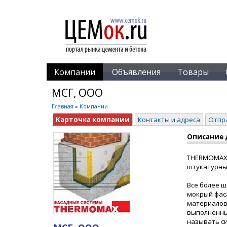
Компании
Объявления
Товары
МСГ, ООО
Главная
»
Компании
Карточка компании
Контакты и адреса
Отпр
Описание 
THERMOMAX 
штукатурны
Все более 
мокрый фаса
материалов 
выполненны
называть с