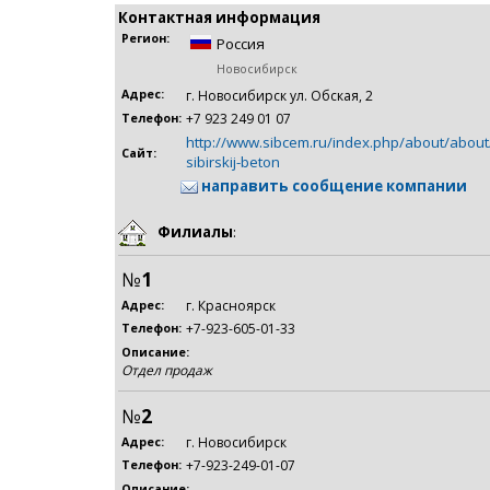
Контактная информация
Регион:
Россия
Новосибирск
Адрес:
г. Новосибирск ул. Обская, 2
+7 923 249 01 07
Телефон:
http://www.sibcem.ru/index.php/about/about
Сайт:
sibirskij-beton
направить сообщение компании
Филиалы
:
№
1
г. Красноярск
Адрес:
+7-923-605-01-33
Телефон:
Описание:
Отдел продаж
№
2
г. Новосибирск
Адрес:
+7-923-249-01-07
Телефон:
Описание: