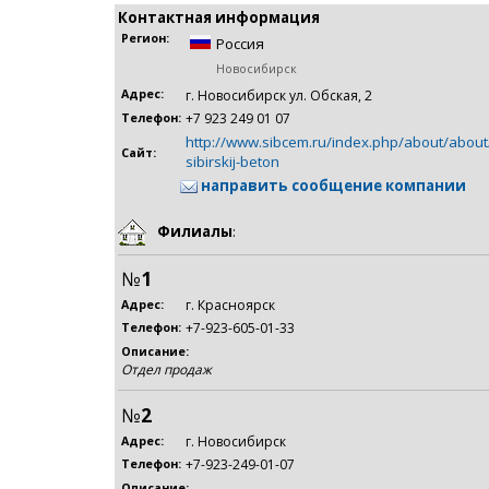
Контактная информация
Регион:
Россия
Новосибирск
Адрес:
г. Новосибирск ул. Обская, 2
+7 923 249 01 07
Телефон:
http://www.sibcem.ru/index.php/about/about
Сайт:
sibirskij-beton
направить сообщение компании
Филиалы
:
№
1
г. Красноярск
Адрес:
+7-923-605-01-33
Телефон:
Описание:
Отдел продаж
№
2
г. Новосибирск
Адрес:
+7-923-249-01-07
Телефон:
Описание: