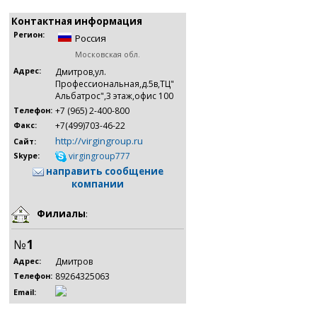
Контактная информация
Регион:
Россия
Московская обл.
Адрес:
Дмитров,ул.
Профессиональная,д.5в,ТЦ"
Альбатрос",3 этаж,офис 100
+7 (965) 2-400-800
Телефон:
+7(499)703-46-22
Факс:
http://virgingroup.ru
Сайт:
virgingroup777
Skype:
направить сообщение
компании
Филиалы
:
№
1
Дмитров
Адрес:
89264325063
Телефон:
Email: