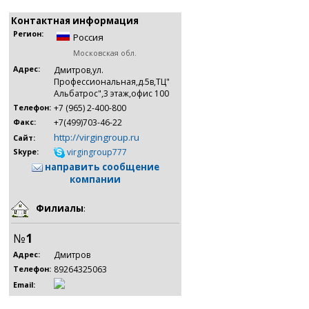
Контактная информация
Регион:
Россия
Московская обл.
Адрес:
Дмитров,ул.
Профессиональная,д.5в,ТЦ"
Альбатрос",3 этаж,офис 100
+7 (965) 2-400-800
Телефон:
+7(499)703-46-22
Факс:
http://virgingroup.ru
Сайт:
virgingroup777
Skype:
направить сообщение
компании
Филиалы
:
№
1
Дмитров
Адрес:
89264325063
Телефон:
Email: