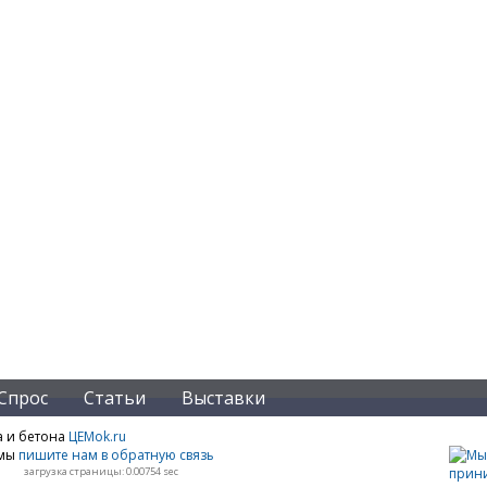
Спрос
Статьи
Выставки
а и бетона
ЦЕМok.ru
амы
пишите нам в обратную связь
загрузка страницы: 0.00754 sec