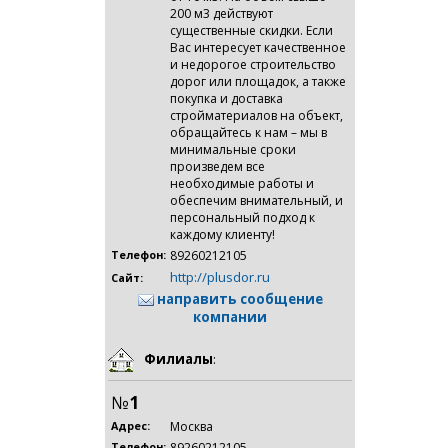
200 м3 действуют
существенные скидки. Если
Вас интересует качественное
и недорогое строительство
дорог или площадок, а также
покупка и доставка
стройматериалов на объект,
обращайтесь к нам – мы в
минимальные сроки
произведем все
необходимые работы и
обеспечим внимательный, и
персональный подход к
каждому клиенту!
89260212105
Телефон:
http://plusdor.ru
Сайт:
направить сообщение
компании
Филиалы
:
№
1
Москва
Адрес:
89260212105
Телефон: