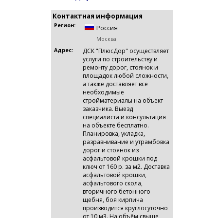
Контактная информация
Регион:
Россия
Москва
Адрес:
ДСК "ПлюсДор" осуществляет
услуги по строительству и
ремонту дорог, стоянок и
площадок любой сложности,
а также доставляет все
необходимые
стройматериалы на объект
заказчика. Выезд
специалиста и консультация
на объекте бесплатно.
Планировка, укладка,
разравнивание и утрамбовка
дорог и стоянок из
асфальтовой крошки под
ключ от 160 р. за м2. Доставка
асфальтовой крошки,
асфальтового скола,
вторичного бетонного
щебня, боя кирпича
производится круглосуточно
от 10 м3. На объём свыше