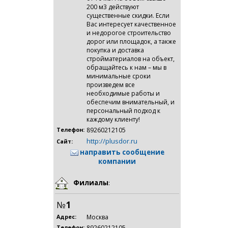
200 м3 действуют
существенные скидки. Если
Вас интересует качественное
и недорогое строительство
дорог или площадок, а также
покупка и доставка
стройматериалов на объект,
обращайтесь к нам – мы в
минимальные сроки
произведем все
необходимые работы и
обеспечим внимательный, и
персональный подход к
каждому клиенту!
89260212105
Телефон:
http://plusdor.ru
Сайт:
направить сообщение
компании
Филиалы
:
№
1
Москва
Адрес:
89260212105
Телефон: