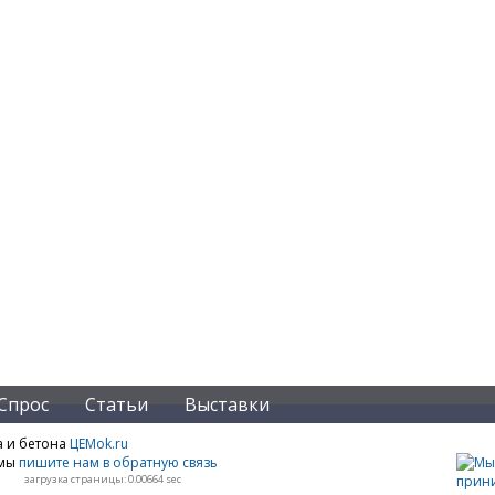
Спрос
Статьи
Выставки
а и бетона
ЦЕМok.ru
амы
пишите нам в обратную связь
загрузка страницы: 0.00664 sec