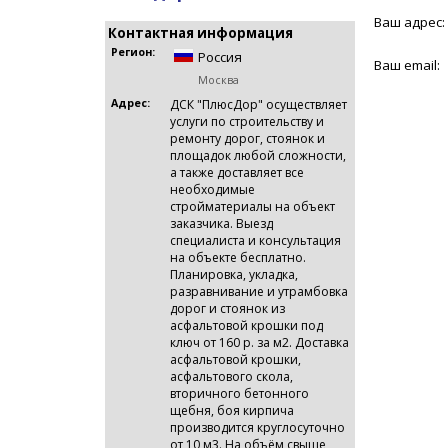
Ваш адрес:
Контактная информация
Регион:
Россия
Ваш email:
Москва
Адрес:
ДСК "ПлюсДор" осуществляет
услуги по строительству и
ремонту дорог, стоянок и
площадок любой сложности,
а также доставляет все
необходимые
стройматериалы на объект
заказчика. Выезд
специалиста и консультация
на объекте бесплатно.
Планировка, укладка,
разравнивание и утрамбовка
дорог и стоянок из
асфальтовой крошки под
ключ от 160 р. за м2. Доставка
асфальтовой крошки,
асфальтового скола,
вторичного бетонного
щебня, боя кирпича
производится круглосуточно
от 10 м3. На объём свыше