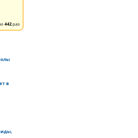
но
442
раз
иолы
ет в
виды,