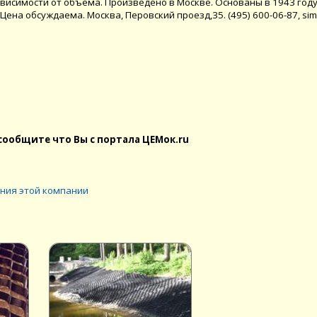
ависимости от объема. Произведено в Москве. Основаны в 1943 году
ена обсуждаема. Москва, Перовский проезд,35. (495) 600-06-87, sim
сообщите что Вы с портала ЦЕМок.ru
ния этой компании