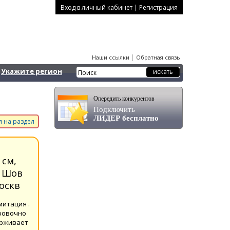
|
Вход в личный кабинет
Регистрация
|
Наши ссылки
Обратная связь
Укажите регион
Опередить конкурентов
Подключить
ЛИДЕР бесплатно
 на раздел
 см,
, Шов
оскв
митация .
ировочно
ерживает