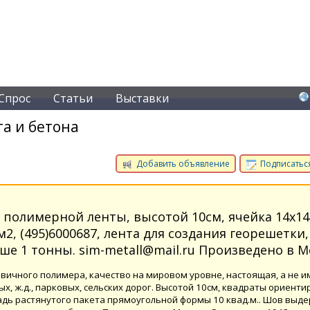
Спрос
Статьи
Выставки
а и бетона
Добавить объявление
Подписаться
 полимерной ленты, высотой 10см, ячейка 14х14
2, (495)6000687, лента для создания георешетки
е 1 тонны. sim-metall@mail.ru Произведено в М
вичного полимера, качество на мировом уровне, настоящая, а не и
х, ж.д., парковых, сельских дорог. Высотой 10см, квадраты ориент
лощадь растянутого пакета прямоугольной формы 10 квад.м.. Шов выд