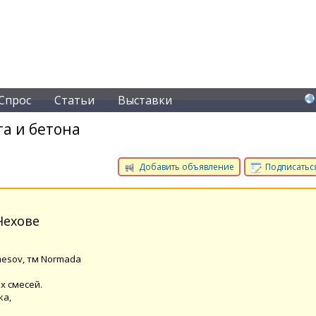
Спрос
Статьи
Выставки
а и бетона
Добавить объявление
Подписаться
Чехове
esov, тм Normada
х смесей.
ка,