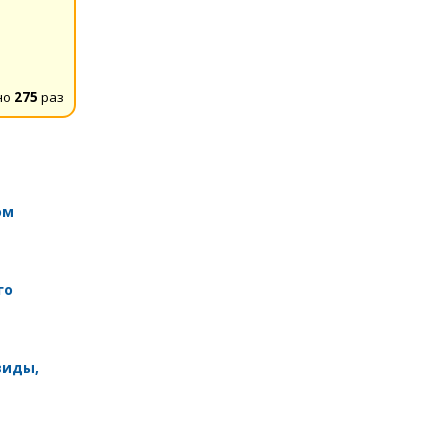
но
275
раз
ом
го
виды,