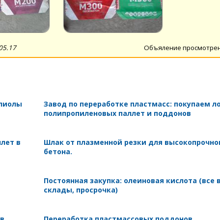
05.17
Объяление просмотре
олиолы
Завод по переработке пластмасс: покупаем л
полипропиленовых паллет и поддонов
лет в
Шлак от плазменной резки для высокопрочно
бетона.
Постоянная закупка: олеиновая кислота (все 
склады, просрочка)
 в
Переработка пластмассовых поддонов