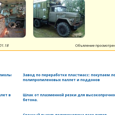
01.18
Объяление просмотре
олиолы
Завод по переработке пластмасс: покупаем л
полипропиленовых паллет и поддонов
лет в
Шлак от плазменной резки для высокопрочно
бетона.
Срочный выкуп: полимочевина всех типов,