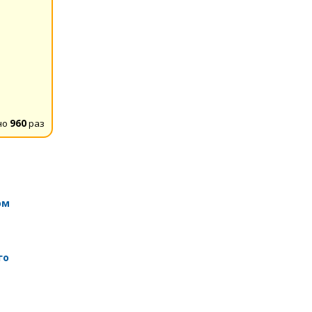
но
960
раз
ом
го