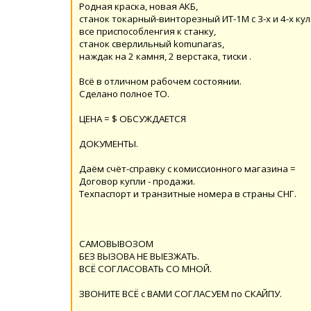
Родная краска, новая АКБ,
станок токарный-винторезный ИТ-1М с 3-х и 4-х к
все приспособленгия к станку,
станок сверлильный komunaras,
наждак на 2 камня, 2 верстака, тиски .
Всё в отличном рабочем состоянии.
Сделано полное ТО.
ЦЕНА = $ ОБСУЖДАЕТСЯ
ДОКУМЕНТЫ.
Даём счёт-справку с комиссионного магазина =
Договор купли - продажи.
Техпаспорт и транзитные номера в страны СНГ.
САМОВЫВОЗОМ
БЕЗ ВЫЗОВА НЕ ВЫЕЗЖАТЬ.
ВСЁ СОГЛАСОВАТЬ СО МНОЙ.
ЗВОНИТЕ ВСЁ с ВАМИ СОГЛАСУЕМ по СКАЙПУ.