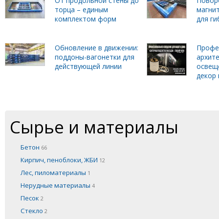
От продольной стены до
Повор
торца – единым
магни
комплектом форм
для г
Обновление в движении:
Профе
поддоны-вагонетки для
архит
действующей линии
освещ
декор 
Сырье и материалы
Бетон
66
Кирпич, пеноблоки, ЖБИ
12
Лес, пиломатериалы
1
Нерудные материалы
4
Песок
2
Стекло
2