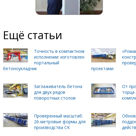
Ещё статьи
Точность в компактном
«Рома
исполнении: изготовлен
констр
портальный
прове
бетоноукладчик
проектами
Заглаживатель бетона
От пр
для двух рядов
торца
поворотных столов
компл
Проверенный масштаб:
Обнов
26-метровые формы для
поддо
производства СК
дейст