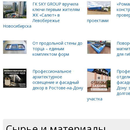
ГК SKY GROUP вручила
«Рома
ключи первым жителям
констр
ЖК «Салют» в
прове
Левобережье
проектами
Новосибирска
От продольной стены до
Повор
торца – единым
магни
комплектом форм
для г
Профессиональное
Профе
архитектурное
отделк
освещение и фасадный
фасадо
декор в Ростове-на-Дону
Дону: 
долго
участка
Сырье и материалы