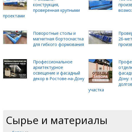
конструкция,
произ
проверенная крупными
возмо
проектами
Поворотные столы и
Прове
магнитная бортоснастка
26-ме
для гибкого формования
произ
Профессиональное
Профе
архитектурное
отделк
освещение и фасадный
фасадо
декор в Ростове-на-Дону
Дону: 
долго
участка
Сырье и материалы