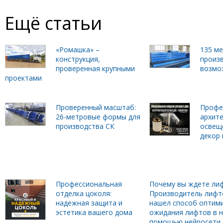
Ещё статьи
«Ромашка» –
135 м
конструкция,
произ
проверенная крупными
возмо
проектами
Проверенный масштаб:
Профе
26-метровые формы для
архит
производства СК
освещ
декор 
Профессиональная
Почему вы ждете лиф
отделка цоколя:
Производитель лифт
надежная защита и
нашел способ оптим
эстетика вашего дома
ожидания лифтов в н
помощью нейросети.