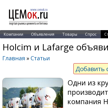
Компании
Объявления
Товары
Спрос
С
Holcim и Lafarge объяв
Главная
»
Статьи
Добавить 
Одни из кр
производит
компания H