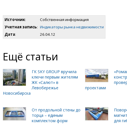
Источник
:
Собственная информация
Учетная запись
:
Индикаторы рынка недвижимости
Дата
:
26.04.12
Ещё статьи
ГК SKY GROUP вручила
«Рома
ключи первым жителям
констр
ЖК «Салют» в
прове
Левобережье
проектами
Новосибирска
От продольной стены до
Повор
торца – единым
магни
комплектом форм
для г