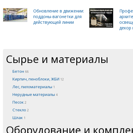
Обновление в движении:
Профе
поддоны-вагонетки для
архит
действующей линии
освещ
декор 
Сырье и материалы
Бетон
66
Кирпич, пеноблоки, ЖБИ
12
Лес, пиломатериалы
1
Нерудные материалы
4
Песок
2
Стекло
2
Шлак
1
Оборудование и компл