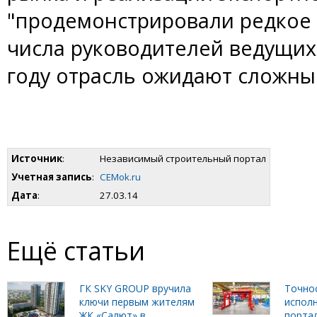
"продемонстрировали редкое
числа руководителей ведущих
году отрасль ожидают сложны
Источник
:
Независимый строительный портал
Учетная запись
:
CEMok.ru
Дата
:
27.03.14
Ещё статьи
ГК SKY GROUP вручила
Точно
ключи первым жителям
исполн
ЖК «Салют» в
порта