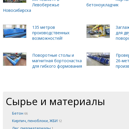
Левобережье
бетоноукладчик
Новосибирска
135 метров
Загла
производственных
для дв
возможностей!
повор
Поворотные столы и
Прове
магнитная бортоснастка
26-ме
для гибкого формования
произ
Сырье и материалы
Бетон
66
Кирпич, пеноблоки, ЖБИ
12
Лес, пиломатериалы
1