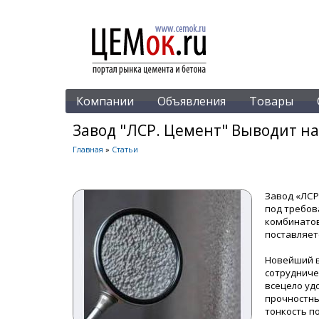
Компании
Объявления
Товары
Завод "ЛСР. Цемент" Выводит н
Главная
»
Статьи
Завод «ЛСР
под требов
комбинатов
поставляет
Новейший в
сотрудниче
всецело уд
прочностны
тонкость п