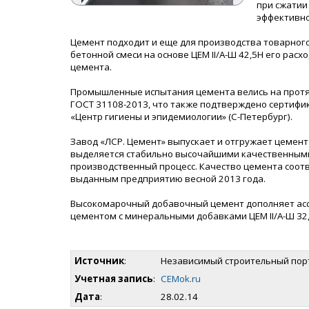
при сжатии
эффективно
Цемент подходит и еще для производства товарного
бетонной смеси на основе ЦЕМ II/А-Ш 42,5Н его рас
цемента.
Промышленные испытания цемента велись на протя
ГОСТ 31108-2013, что также подтверждено сертифи
«Центр гигиены и эпидемиологии» (С-Петербург).
Завод «ЛСР. Цемент» выпускает и отгружает цемент
выделяется стабильно высочайшими качественными
производственный процесс. Качество цемента соот
выданным предприятию весной 2013 года.
Высокомарочный добавочный цемент дополняет асс
цементом с минеральными добавками ЦЕМ II/А-Ш 32,
Источник
:
Независимый строительный пор
Учетная запись
:
CEMok.ru
Дата
:
28.02.14