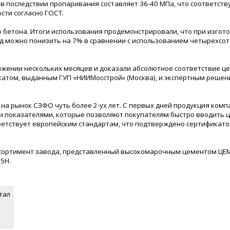
 в последствии пропаривания составляет 36-40 МПа, что соответству
сти согласно ГОСТ.
 бетона. Итоги использования продемонстрировали, что при изгот
ход можно понизить на 7% в сравнении с использованием четырехсот
жении нескольких месяцев и доказали абсолютное соответствие ц
катом, выданным ГУП «НИИМосстрой» (Москва), и экспертным реше
 на рынок СЗФО чуть более 2-ух лет. С первых дней продукция комп
 показателями, которые позволяют покупателям быстро вводить 
ветствует европейским стандартам, что подтверждено сертификато
ортимент завода, представленный высокомарочным цементом ЦЕМ 
5Н.
тал