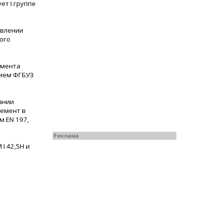
ет I группе
овлении
ого
емента
нием ФГБУЗ
ании
цемент в
м EN 197,
Реклама
I 42,5Н и