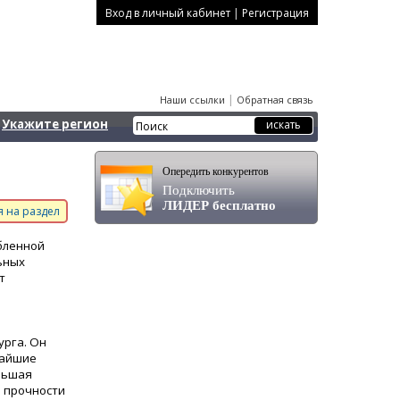
|
Вход в личный кабинет
Регистрация
|
Наши ссылки
Обратная связь
Укажите регион
Опередить конкурентов
Подключить
ЛИДЕР бесплатно
 на раздел
бленной
ьных
т
урга. Он
чайшие
ольшая
л прочности