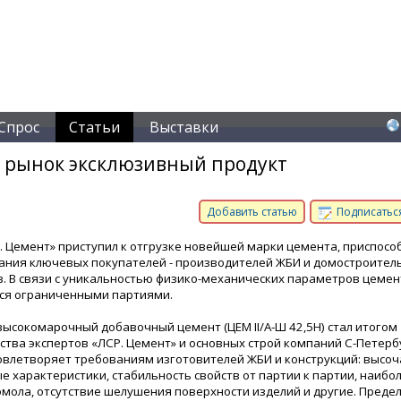
Спрос
Статьи
Выставки
а рынок эксклюзивный продукт
Добавить статью
Подписаться
. Цемент» приступил к отгрузке новейшей марки цемента, приспосо
ания ключевых покупателей - производителей ЖБИ и домостроител
. В связи с уникальностью физико-механических параметров цемен
ся ограниченными партиями.
ысокомарочный добавочный цемент (ЦЕМ II/A-Ш 42,5Н) стал итогом
ства экспертов «ЛСР. Цемент» и основных строй компаний С-Петерб
овлетворяет требованиям изготовителей ЖБИ и конструкций: высо
е характеристики, стабильность свойств от партии к партии, наиб
омола, отсутствие шелушения поверхности изделий и другие. Преде