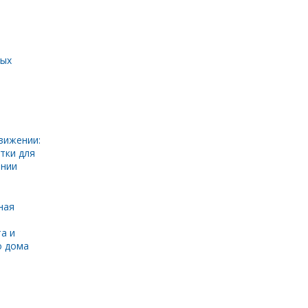
ных
вижении:
тки для
инии
ная
а и
о дома