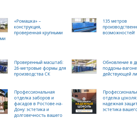
«Ромашка» –
135 метров
конструкция,
производствен
проверенная крупными
возможностей!
ами
Проверенный масштаб:
Обновление в д
26-метровые формы для
поддоны-вагоне
производства СК
действующей л
Профессиональная
Профессиональ
отделка заборов и
отделка цоколя:
фасадов в Ростове-на-
надежная защит
Дону: эстетика и
эстетика вашег
долговечность вашего